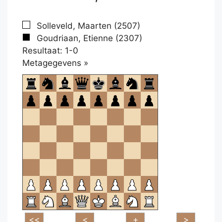
Solleveld, Maarten (2507)
Goudriaan, Etienne (2307)
Resultaat: 1-0
Klikken
Metagegevens »
om
te
openen.