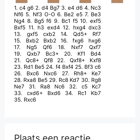
1.
c4
g6
2.
d4
Bg7
3.
e4
d6
4.
Nc3
Nf6
5.
Nf3
O-O
6.
Be2
e5
7.
Be3
Ng4
8.
Bg5
f6
9.
Bc1
f5
10.
exf5
Bxf5
11.
h3
exd4
12.
hxg4
dxc3
13.
gxf5
cxb2
14.
Qd5+
Rf7
15.
Bxb2
Bxb2
16.
fxg6
hxg6
17.
Ng5
Qf6
18.
Nxf7
Qxf7
19.
Qxb7
Bc3+
20.
Kf1
Bd4
21.
Qc8+
Qf8
22.
Qxf8+
Kxf8
23.
Rd1
Be5
24.
f4
Bxf4
25.
Bf3
c6
26.
Bxc6
Nxc6
27.
Rh8+
Ke7
28.
Rxa8
Be5
29.
Rc8
Kd7
30.
Rg8
Ne7
31.
Ra8
Nc6
32.
c5
Kc7
33.
cxd6+
Bxd6
34.
Rc1
Kb7
35.
Rxc6
Plaats een reactie