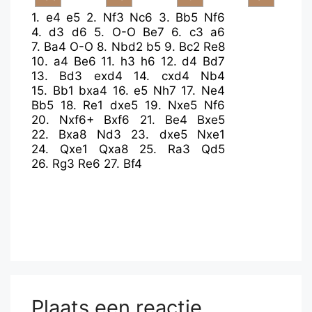
1.
e4
e5
2.
Nf3
Nc6
3.
Bb5
Nf6
4.
d3
d6
5.
O-O
Be7
6.
c3
a6
7.
Ba4
O-O
8.
Nbd2
b5
9.
Bc2
Re8
10.
a4
Be6
11.
h3
h6
12.
d4
Bd7
13.
Bd3
exd4
14.
cxd4
Nb4
15.
Bb1
bxa4
16.
e5
Nh7
17.
Ne4
Bb5
18.
Re1
dxe5
19.
Nxe5
Nf6
20.
Nxf6+
Bxf6
21.
Be4
Bxe5
22.
Bxa8
Nd3
23.
dxe5
Nxe1
24.
Qxe1
Qxa8
25.
Ra3
Qd5
26.
Rg3
Re6
27.
Bf4
Plaats een reactie