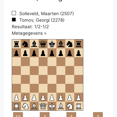
Solleveld, Maarten (2507)
Tomov, Georgi (2278)
Resultaat: 1/2-1/2
Klikken
Metagegevens »
om
te
openen.