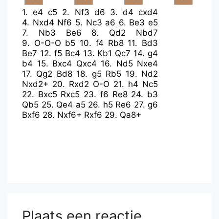
1.
e4
c5
2.
Nf3
d6
3.
d4
cxd4
4.
Nxd4
Nf6
5.
Nc3
a6
6.
Be3
e5
7.
Nb3
Be6
8.
Qd2
Nbd7
9.
O-O-O
b5
10.
f4
Rb8
11.
Bd3
Be7
12.
f5
Bc4
13.
Kb1
Qc7
14.
g4
b4
15.
Bxc4
Qxc4
16.
Nd5
Nxe4
17.
Qg2
Bd8
18.
g5
Rb5
19.
Nd2
Nxd2+
20.
Rxd2
O-O
21.
h4
Nc5
22.
Bxc5
Rxc5
23.
f6
Re8
24.
b3
Qb5
25.
Qe4
a5
26.
h5
Re6
27.
g6
Bxf6
28.
Nxf6+
Rxf6
29.
Qa8+
Plaats een reactie