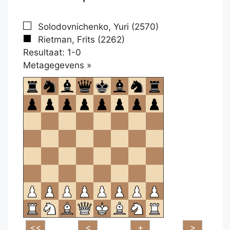
Solodovnichenko, Yuri (2570)
Rietman, Frits (2262)
Resultaat: 1-0
Klikken
Metagegevens »
om
te
openen.