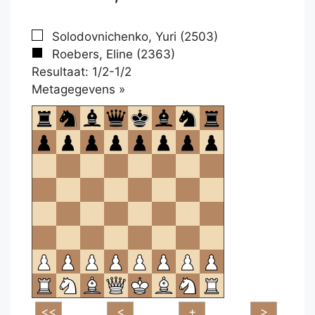
Solodovnichenko, Yuri (2503)
Roebers, Eline (2363)
Resultaat: 1/2-1/2
Klikken
Metagegevens »
om
te
openen.