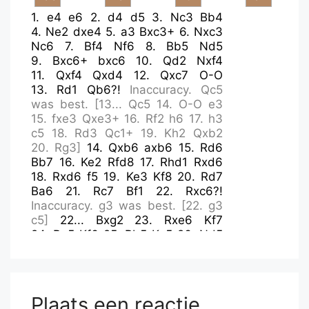
1.
e4
e6
2.
d4
d5
3.
Nc3
Bb4
4.
Ne2
dxe4
5.
a3
Bxc3+
6.
Nxc3
Nc6
7.
Bf4
Nf6
8.
Bb5
Nd5
9.
Bxc6+
bxc6
10.
Qd2
Nxf4
11.
Qxf4
Qxd4
12.
Qxc7
O-O
13.
Rd1
Qb6?!
Inaccuracy.
Qc5
was best.
[
13...
Qc5
14.
O-O
e3
15.
fxe3
Qxe3+
16.
Rf2
h6
17.
h3
c5
18.
Rd3
Qc1+
19.
Kh2
Qxb2
20.
Rg3
]
14.
Qxb6
axb6
15.
Rd6
Bb7
16.
Ke2
Rfd8
17.
Rhd1
Rxd6
18.
Rxd6
f5
19.
Ke3
Kf8
20.
Rd7
Ba6
21.
Rc7
Bf1
22.
Rxc6?!
Inaccuracy.
g3
was best.
[
22.
g3
c5
]
22...
Bxg2
23.
Rxe6
Kf7
24.
Re5
Kf6
25.
Rb5
Kg5
26.
Nd5
Rc8
27.
Ne7?!
Inaccuracy.
c3
was
best.
[
27.
c3
Bf1
]
27...
Rxc2?!
Inaccuracy.
Rf8
was best.
[
27...
Rf8
28.
Nd5
]
28.
Nxf5
Kg4
Plaats een reactie
29.
Nd4
Rc1
30.
Rxb6
g5
31.
Rh6