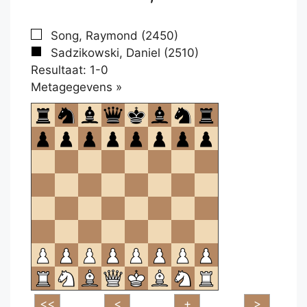
Song, Raymond (2450)
Sadzikowski, Daniel (2510)
Resultaat: 1-0
Klikken
Metagegevens »
om
te
openen.