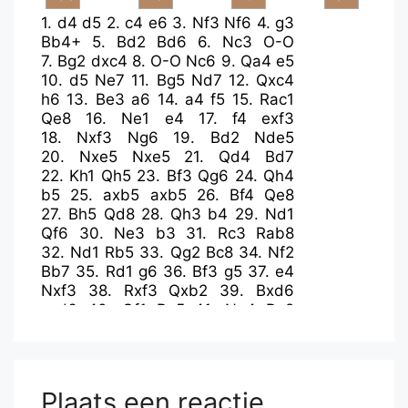
1.
d4
d5
2.
c4
e6
3.
Nf3
Nf6
4.
g3
Bb4+
5.
Bd2
Bd6
6.
Nc3
O-O
7.
Bg2
dxc4
8.
O-O
Nc6
9.
Qa4
e5
10.
d5
Ne7
11.
Bg5
Nd7
12.
Qxc4
h6
13.
Be3
a6
14.
a4
f5
15.
Rac1
Qe8
16.
Ne1
e4
17.
f4
exf3
18.
Nxf3
Ng6
19.
Bd2
Nde5
20.
Nxe5
Nxe5
21.
Qd4
Bd7
22.
Kh1
Qh5
23.
Bf3
Qg6
24.
Qh4
b5
25.
axb5
axb5
26.
Bf4
Qe8
27.
Bh5
Qd8
28.
Qh3
b4
29.
Nd1
Qf6
30.
Ne3
b3
31.
Rc3
Rab8
32.
Nd1
Rb5
33.
Qg2
Bc8
34.
Nf2
Bb7
35.
Rd1
g6
36.
Bf3
g5
37.
e4
Nxf3
38.
Rxf3
Qxb2
39.
Bxd6
cxd6
40.
Qf1
Ra5
41.
Ng4
Ra2
42.
Nxh6+
Kg7
43.
Qh3
Qe2
44.
Rdf1
Bc8
45.
Nxf5+
Rxf5
46.
exf5
b2
47.
g4
Qe4
48.
f6+
Kf7
49.
Qh5+
Qg6
50.
Qxg6+
Plaats een reactie
Kxg6
51.
f7