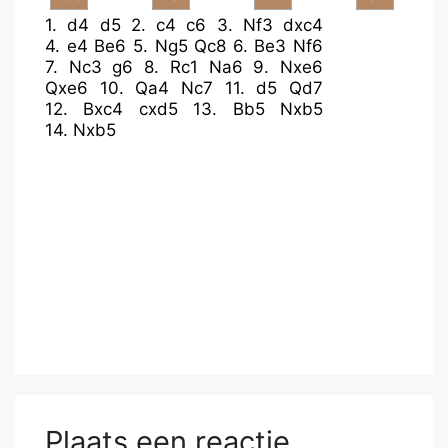
1.
d4
d5
2.
c4
c6
3.
Nf3
dxc4
4.
e4
Be6
5.
Ng5
Qc8
6.
Be3
Nf6
7.
Nc3
g6
8.
Rc1
Na6
9.
Nxe6
Qxe6
10.
Qa4
Nc7
11.
d5
Qd7
12.
Bxc4
cxd5
13.
Bb5
Nxb5
14.
Nxb5
Plaats een reactie