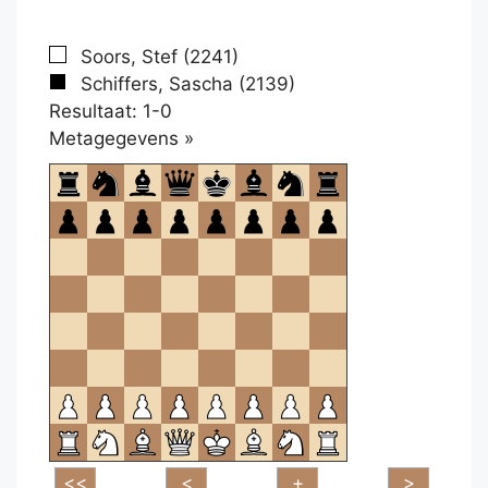
Soors, Stef (2241)
Schiffers, Sascha (2139)
Resultaat: 1-0
Klikken
Metagegevens »
om
te
openen.