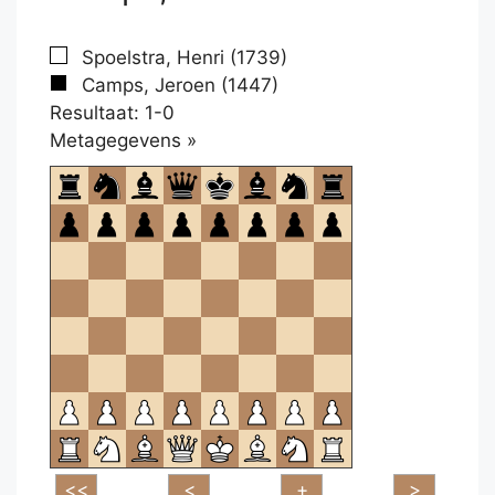
Spoelstra, Henri (1739)
Camps, Jeroen (1447)
Resultaat: 1-0
Klikken
Metagegevens »
om
te
openen.