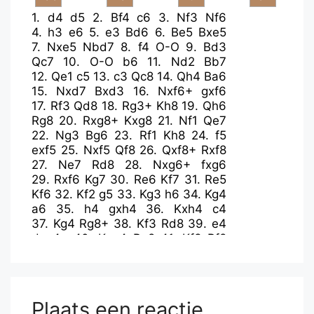
1.
d4
d5
2.
Bf4
c6
3.
Nf3
Nf6
4.
h3
e6
5.
e3
Bd6
6.
Be5
Bxe5
7.
Nxe5
Nbd7
8.
f4
O-O
9.
Bd3
Qc7
10.
O-O
b6
11.
Nd2
Bb7
12.
Qe1
c5
13.
c3
Qc8
14.
Qh4
Ba6
15.
Nxd7
Bxd3
16.
Nxf6+
gxf6
17.
Rf3
Qd8
18.
Rg3+
Kh8
19.
Qh6
Rg8
20.
Rxg8+
Kxg8
21.
Nf1
Qe7
22.
Ng3
Bg6
23.
Rf1
Kh8
24.
f5
exf5
25.
Nxf5
Qf8
26.
Qxf8+
Rxf8
27.
Ne7
Rd8
28.
Nxg6+
fxg6
29.
Rxf6
Kg7
30.
Re6
Kf7
31.
Re5
Kf6
32.
Kf2
g5
33.
Kg3
h6
34.
Kg4
a6
35.
h4
gxh4
36.
Kxh4
c4
37.
Kg4
Rg8+
38.
Kf3
Rd8
39.
e4
dxe4+
40.
Kxe4
Rg8
41.
Kf3
Rf8
42.
g4
b5
43.
Rf5+
Plaats een reactie