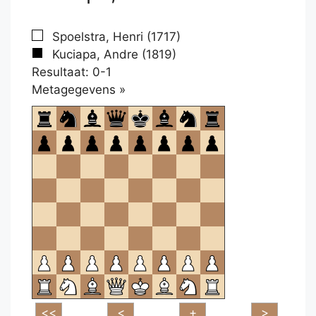
Spoelstra, Henri (1717)
Kuciapa, Andre (1819)
Resultaat: 0-1
Klikken
Metagegevens »
om
te
openen.