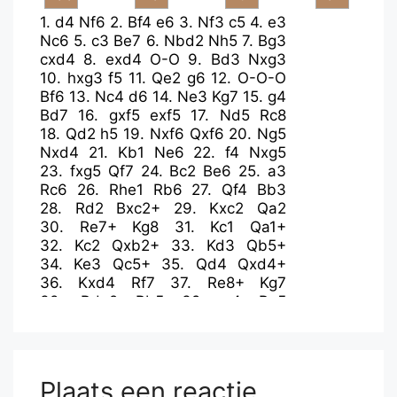
1.
d4
Nf6
2.
Bf4
e6
3.
Nf3
c5
4.
e3
Nc6
5.
c3
Be7
6.
Nbd2
Nh5
7.
Bg3
cxd4
8.
exd4
O-O
9.
Bd3
Nxg3
10.
hxg3
f5
11.
Qe2
g6
12.
O-O-O
Bf6
13.
Nc4
d6
14.
Ne3
Kg7
15.
g4
Bd7
16.
gxf5
exf5
17.
Nd5
Rc8
18.
Qd2
h5
19.
Nxf6
Qxf6
20.
Ng5
Nxd4
21.
Kb1
Ne6
22.
f4
Nxg5
23.
fxg5
Qf7
24.
Bc2
Be6
25.
a3
Rc6
26.
Rhe1
Rb6
27.
Qf4
Bb3
28.
Rd2
Bxc2+
29.
Kxc2
Qa2
30.
Re7+
Kg8
31.
Kc1
Qa1+
32.
Kc2
Qxb2+
33.
Kd3
Qb5+
34.
Ke3
Qc5+
35.
Qd4
Qxd4+
36.
Kxd4
Rf7
37.
Re8+
Kg7
38.
Rde2
Rb5
39.
c4
Re5
40.
R2xe5
dxe5+
41.
Kxe5
Rc7
42.
Kd5
Kf7
43.
Re2
Rd7+
44.
Kc5
Rd3
45.
a4
Ra3
46.
Kb5
Rg3
47.
c5
Rxg5
48.
a5
f4
49.
Rb2
Ke6
Plaats een reactie
50.
Kc4
Rg4
51.
Rxb7
f3+