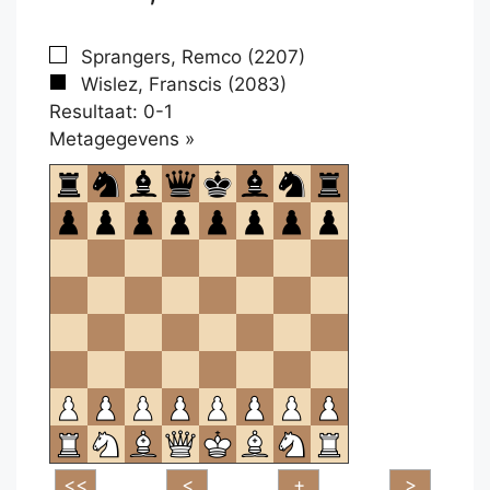
Sprangers, Remco (2207)
Wislez, Franscis (2083)
Resultaat: 0-1
Klikken
Metagegevens »
om
te
openen.