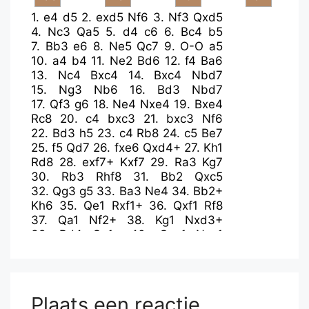
1.
e4
d5
2.
exd5
Nf6
3.
Nf3
Qxd5
4.
Nc3
Qa5
5.
d4
c6
6.
Bc4
b5
7.
Bb3
e6
8.
Ne5
Qc7
9.
O-O
a5
10.
a4
b4
11.
Ne2
Bd6
12.
f4
Ba6
13.
Nc4
Bxc4
14.
Bxc4
Nbd7
15.
Ng3
Nb6
16.
Bd3
Nbd7
17.
Qf3
g6
18.
Ne4
Nxe4
19.
Bxe4
Rc8
20.
c4
bxc3
21.
bxc3
Nf6
22.
Bd3
h5
23.
c4
Rb8
24.
c5
Be7
25.
f5
Qd7
26.
fxe6
Qxd4+
27.
Kh1
Rd8
28.
exf7+
Kxf7
29.
Ra3
Kg7
30.
Rb3
Rhf8
31.
Bb2
Qxc5
32.
Qg3
g5
33.
Ba3
Ne4
34.
Bb2+
Kh6
35.
Qe1
Rxf1+
36.
Qxf1
Rf8
37.
Qa1
Nf2+
38.
Kg1
Nxd3+
39.
Bd4
Qc1+
40.
Qxc1
Nxc1
41.
Re3
Bf6
42.
Bc5
Rd8
43.
Re6
Kg7
44.
Rxc6
Nd3
45.
Bd6
Re8
46.
g3
g4
47.
Rc7+
Kg6
48.
Rd7
Bd4+
49.
Kg2
Re2+
Plaats een reactie