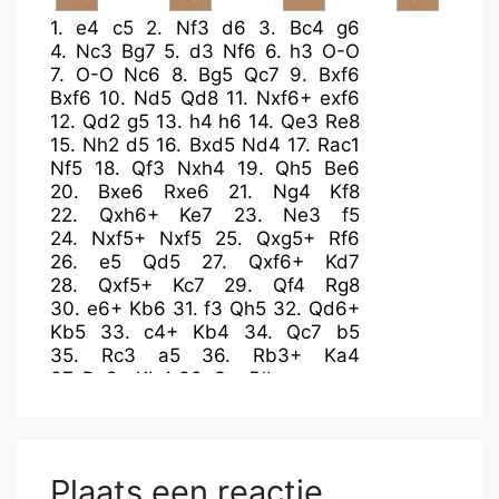
1.
e4
c5
2.
Nf3
d6
3.
Bc4
g6
4.
Nc3
Bg7
5.
d3
Nf6
6.
h3
O-O
7.
O-O
Nc6
8.
Bg5
Qc7
9.
Bxf6
Bxf6
10.
Nd5
Qd8
11.
Nxf6+
exf6
12.
Qd2
g5
13.
h4
h6
14.
Qe3
Re8
15.
Nh2
d5
16.
Bxd5
Nd4
17.
Rac1
Nf5
18.
Qf3
Nxh4
19.
Qh5
Be6
20.
Bxe6
Rxe6
21.
Ng4
Kf8
22.
Qxh6+
Ke7
23.
Ne3
f5
24.
Nxf5+
Nxf5
25.
Qxg5+
Rf6
26.
e5
Qd5
27.
Qxf6+
Kd7
28.
Qxf5+
Kc7
29.
Qf4
Rg8
30.
e6+
Kb6
31.
f3
Qh5
32.
Qd6+
Kb5
33.
c4+
Kb4
34.
Qc7
b5
35.
Rc3
a5
36.
Rb3+
Ka4
37.
Ra3+
Kb4
38.
Qxa5#
Plaats een reactie