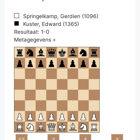
Springelkamp, Gerdien (1096)
Kuster, Edward (1365)
Resultaat: 1-0
Klikken
Metagegevens »
om
te
openen.