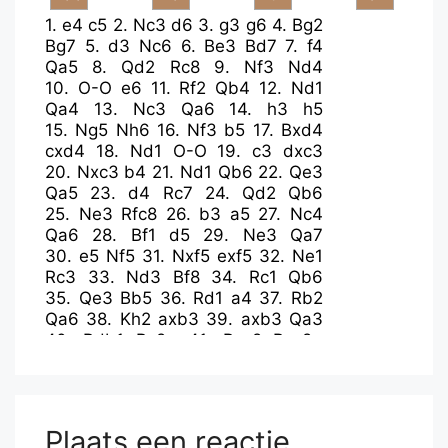
1.
e4
c5
2.
Nc3
d6
3.
g3
g6
4.
Bg2
Bg7
5.
d3
Nc6
6.
Be3
Bd7
7.
f4
Qa5
8.
Qd2
Rc8
9.
Nf3
Nd4
10.
O-O
e6
11.
Rf2
Qb4
12.
Nd1
Qa4
13.
Nc3
Qa6
14.
h3
h5
15.
Ng5
Nh6
16.
Nf3
b5
17.
Bxd4
cxd4
18.
Nd1
O-O
19.
c3
dxc3
20.
Nxc3
b4
21.
Nd1
Qb6
22.
Qe3
Qa5
23.
d4
Rc7
24.
Qd2
Qb6
25.
Ne3
Rfc8
26.
b3
a5
27.
Nc4
Qa6
28.
Bf1
d5
29.
Ne3
Qa7
30.
e5
Nf5
31.
Nxf5
exf5
32.
Ne1
Rc3
33.
Nd3
Bf8
34.
Rc1
Qb6
35.
Qe3
Bb5
36.
Rd1
a4
37.
Rb2
Qa6
38.
Kh2
axb3
39.
axb3
Qa3
40.
Rdb1
Rc2+
41.
Rxc2
Rxc2+
42.
Kg1
Qa2
43.
Rc1
Bxd3
44.
Bxd3
Rxc1+
45.
Qxc1
Qxb3
46.
Qc2
Qa3
47.
Kf2
Qa1
48.
Ke3
Qg1+
49.
Qf2
Qa1
50.
Qg2
Qe1+
Plaats een reactie
51.
Kf3
b3
52.
Qb2
Qd1+
53.
Ke3