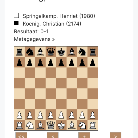
Springelkamp, Henriet (1980)
Koenig, Christian (2174)
Resultaat: 0-1
Klikken
Metagegevens »
om
te
openen.