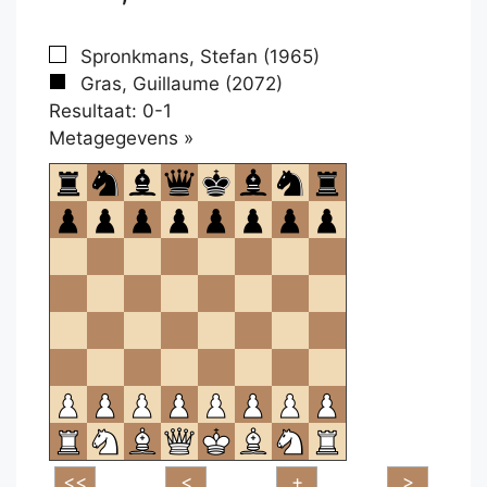
Spronkmans, Stefan (1965)
Gras, Guillaume (2072)
Resultaat: 0-1
Klikken
Metagegevens »
om
te
openen.