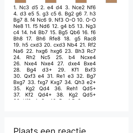
1.
Nc3
d5
2.
e4
d4
3.
Nce2
Nf6
4.
d3
e5
5.
g3
c5
6.
Bg2
g6
7.
h3
Bg7
8.
f4
Nc6
9.
Nf3
O-O
10.
O-O
Ne8
11.
f5
Nd6
12.
g4
b5
13.
Ng3
c4
14.
h4
Bb7
15.
Bg5
Qb6
16.
f6
Bh8
17.
Bh6
Rfe8
18.
g5
Rac8
19.
h5
cxd3
20.
cxd3
Nb4
21.
Rf2
Na6
22.
hxg6
hxg6
23.
Bh3
Rc7
24.
Rh2
Nc5
25.
b4
Ncxe4
26.
Nxe4
Nxe4
27.
dxe4
Bxe4
28.
Bg4
d3+
29.
Kf1
Bxf3
30.
Qxf3
e4
31.
Re1
e3
32.
Bg7
Bxg7
33.
fxg7
Kxg7
34.
Qh3
e2+
35.
Kg2
Qd4
36.
Reh1
Qd5+
37.
Kf2
Qd4+
38.
Kg2
Qd5+
39.
Kf2
e1=Q+
40.
Rxe1
Rc2+
Plaats een reactie