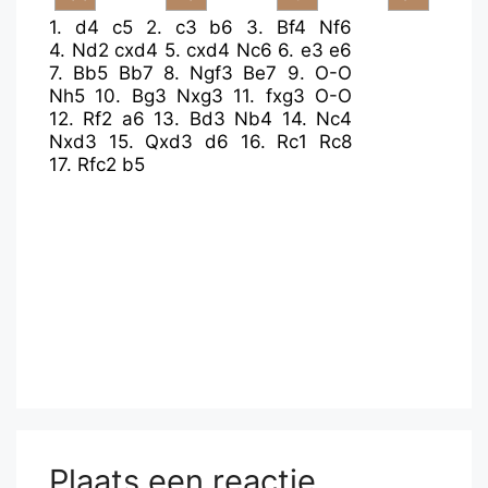
1.
d4
c5
2.
c3
b6
3.
Bf4
Nf6
4.
Nd2
cxd4
5.
cxd4
Nc6
6.
e3
e6
7.
Bb5
Bb7
8.
Ngf3
Be7
9.
O-O
Nh5
10.
Bg3
Nxg3
11.
fxg3
O-O
12.
Rf2
a6
13.
Bd3
Nb4
14.
Nc4
Nxd3
15.
Qxd3
d6
16.
Rc1
Rc8
17.
Rfc2
b5
Plaats een reactie