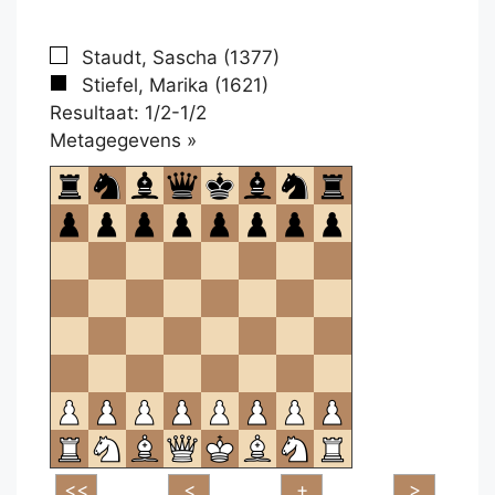
Staudt, Sascha (1377)
Stiefel, Marika (1621)
Resultaat: 1/2-1/2
Klikken
Metagegevens »
om
te
openen.