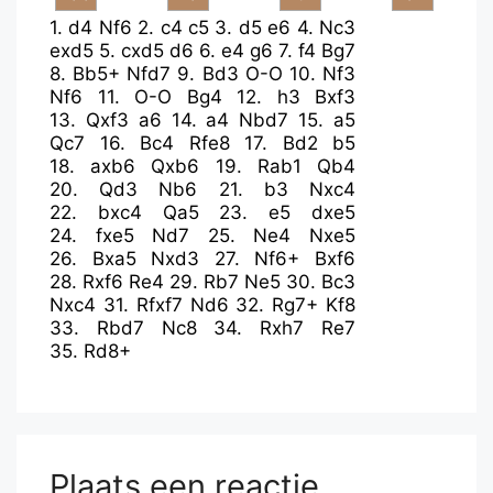
1.
d4
Nf6
2.
c4
c5
3.
d5
e6
4.
Nc3
exd5
5.
cxd5
d6
6.
e4
g6
7.
f4
Bg7
8.
Bb5+
Nfd7
9.
Bd3
O-O
10.
Nf3
Nf6
11.
O-O
Bg4
12.
h3
Bxf3
13.
Qxf3
a6
14.
a4
Nbd7
15.
a5
Qc7
16.
Bc4
Rfe8
17.
Bd2
b5
18.
axb6
Qxb6
19.
Rab1
Qb4
20.
Qd3
Nb6
21.
b3
Nxc4
22.
bxc4
Qa5
23.
e5
dxe5
24.
fxe5
Nd7
25.
Ne4
Nxe5
26.
Bxa5
Nxd3
27.
Nf6+
Bxf6
28.
Rxf6
Re4
29.
Rb7
Ne5
30.
Bc3
Nxc4
31.
Rfxf7
Nd6
32.
Rg7+
Kf8
33.
Rbd7
Nc8
34.
Rxh7
Re7
35.
Rd8+
Plaats een reactie