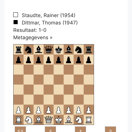
Staudte, Rainer (1954)
Dittmar, Thomas (1947)
Resultaat: 1-0
Klikken
Metagegevens »
om
te
openen.