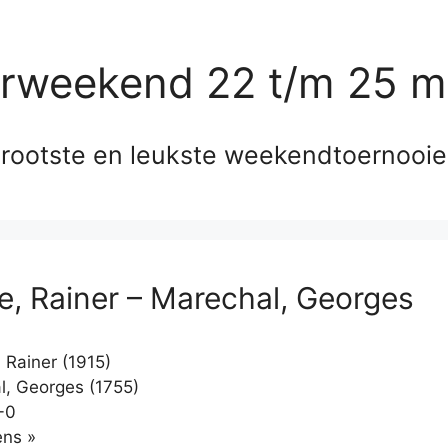
erweekend 22 t/m 25 m
rootste en leukste weekendtoernooi
e, Rainer – Marechal, Georges
 Rainer (1915)
, Georges (1755)
-0
Klikken
ns »