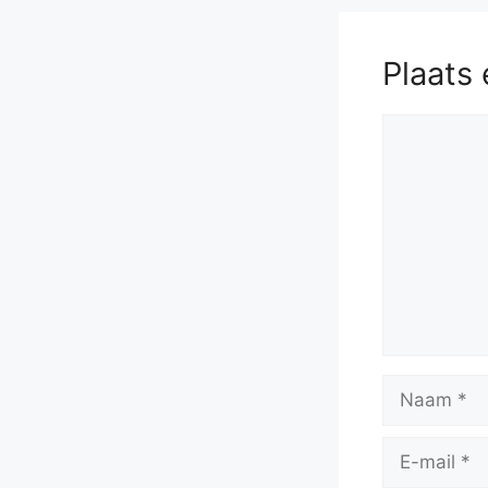
Plaats 
Reactie
Naam
E-
mail