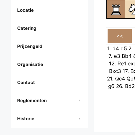
Locatie
Catering
Prijzengeld
1.
d4
d5
2.
7.
e3
Bb4
12.
Re1
ex
Organisatie
Bxc3
17.
B
21.
Qc4
Qd
Contact
g6
26.
Bd2
Reglementen
Historie