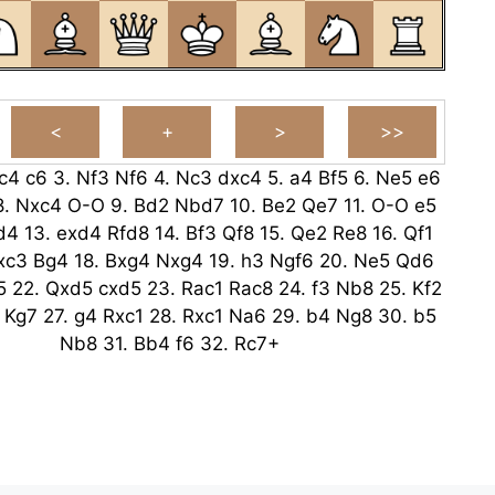
c4
c6
3.
Nf3
Nf6
4.
Nc3
dxc4
5.
a4
Bf5
6.
Ne5
e6
8.
Nxc4
O-O
9.
Bd2
Nbd7
10.
Be2
Qe7
11.
O-O
e5
d4
13.
exd4
Rfd8
14.
Bf3
Qf8
15.
Qe2
Re8
16.
Qf1
xc3
Bg4
18.
Bxg4
Nxg4
19.
h3
Ngf6
20.
Ne5
Qd6
5
22.
Qxd5
cxd5
23.
Rac1
Rac8
24.
f3
Nb8
25.
Kf2
Kg7
27.
g4
Rxc1
28.
Rxc1
Na6
29.
b4
Ng8
30.
b5
Nb8
31.
Bb4
f6
32.
Rc7+