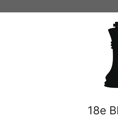
Ga
naar
de
inhoud
18e B