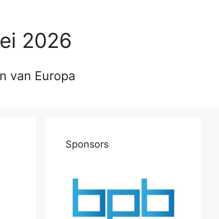
ei 2026
en van Europa
Sponsors