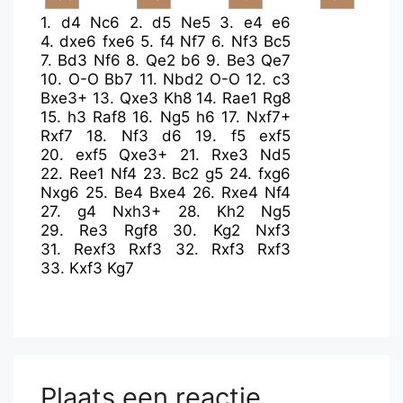
1.
d4
Nc6
2.
d5
Ne5
3.
e4
e6
4.
dxe6
fxe6
5.
f4
Nf7
6.
Nf3
Bc5
7.
Bd3
Nf6
8.
Qe2
b6
9.
Be3
Qe7
10.
O-O
Bb7
11.
Nbd2
O-O
12.
c3
Bxe3+
13.
Qxe3
Kh8
14.
Rae1
Rg8
15.
h3
Raf8
16.
Ng5
h6
17.
Nxf7+
Rxf7
18.
Nf3
d6
19.
f5
exf5
20.
exf5
Qxe3+
21.
Rxe3
Nd5
22.
Ree1
Nf4
23.
Bc2
g5
24.
fxg6
Nxg6
25.
Be4
Bxe4
26.
Rxe4
Nf4
27.
g4
Nxh3+
28.
Kh2
Ng5
29.
Re3
Rgf8
30.
Kg2
Nxf3
31.
Rexf3
Rxf3
32.
Rxf3
Rxf3
33.
Kxf3
Kg7
Plaats een reactie