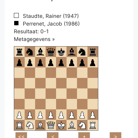
Staudte, Rainer (1947)
Perrenet, Jacob (1986)
Resultaat: 0-1
Klikken
Metagegevens »
om
te
openen.