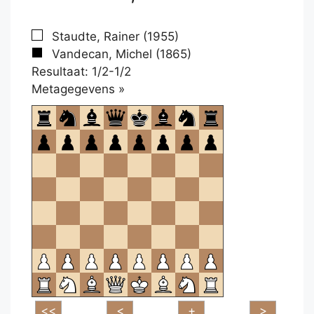
Staudte, Rainer (1955)
Vandecan, Michel (1865)
Resultaat: 1/2-1/2
Klikken
Metagegevens »
om
te
openen.