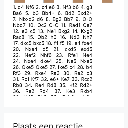
1.
d4
Nf6
2.
c4
e6
3.
Nf3
b6
4.
g3
Ba6
5.
b3
Bb4+
6.
Bd2
Bxd2+
7.
Nbxd2
d6
8.
Bg2
Bb7
9.
O-O
Nbd7
10.
Qc2
O-O
11.
Rad1
Qe7
12.
e3
c5
13.
Ne1
Bxg2
14.
Kxg2
Rac8
15.
Qb2
h6
16.
Nd3
Nh7
17.
dxc5
bxc5
18.
f4
f5
19.
e4
fxe4
20.
Nxe4
d5
21.
cxd5
exd5
22.
Nef2
Nhf6
23.
Rfe1
Ne4
24.
Nxe4
dxe4
25.
Ne5
Nxe5
26.
Qxe5
Qxe5
27.
fxe5
c4
28.
b4
Rf3
29.
Rxe4
Ra3
30.
Re2
c3
31.
Rc1
Kf7
32.
e6+
Ke7
33.
Rcc2
Rb8
34.
Re4
Rd8
35.
Kf2
Rd2+
36.
Re2
Rd4
37.
Ke3
Rxb4
38.
Kd3
Rb2
39.
Rxb2
cxb2+
40.
Kc2
Rxa2
41.
Kb1
Ra6
42.
Kxb2
Rxe6
43.
Rc2
Kf6
44.
Rf2+
Kg6
45.
Kc3
Rd6
46.
Rf4
a6
47.
Ra4
h5
48.
h4
Kf6
49.
Ra5
Plaats een reactie
g6
50.
Kc4
Re6
51.
Kd4
Ke7