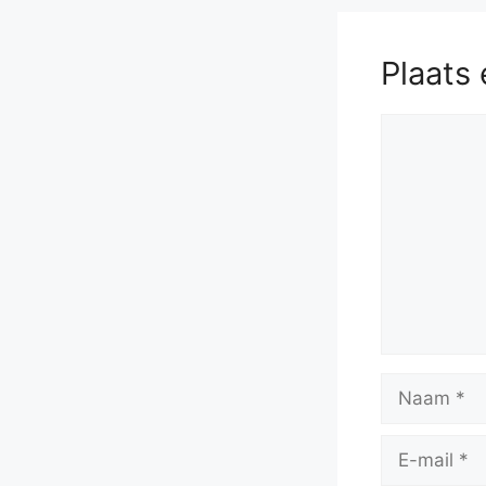
Plaats 
Reactie
Naam
E-
mail