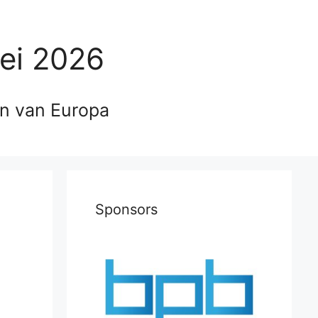
ei 2026
en van Europa
Sponsors