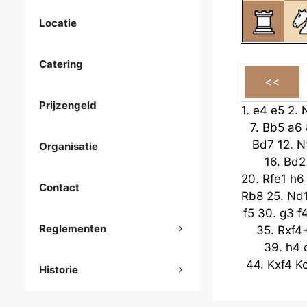
Locatie
Catering
Prijzengeld
1.
e4
e5
2.
7.
Bb5
a6
Bd7
12.
N
Organisatie
16.
Bd2
20.
Rfe1
h6
Contact
Rb8
25.
Nd
f5
30.
g3
f
Reglementen
35.
Rxf4
39.
h4
44.
Kxf4
K
Historie