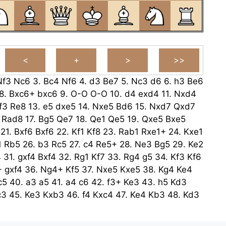
Nf3
Nc6
3.
Bc4
Nf6
4.
d3
Be7
5.
Nc3
d6
6.
h3
Be6
8.
Bxc6+
bxc6
9.
O-O
O-O
10.
d4
exd4
11.
Nxd4
f3
Re8
13.
e5
dxe5
14.
Nxe5
Bd6
15.
Nxd7
Qxd7
Rad8
17.
Bg5
Qe7
18.
Qe1
Qe5
19.
Qxe5
Bxe5
21.
Bxf6
Bxf6
22.
Kf1
Kf8
23.
Rab1
Rxe1+
24.
Kxe1
1
Rb5
26.
b3
Rc5
27.
c4
Re5+
28.
Ne3
Bg5
29.
Ke2
4
31.
gxf4
Bxf4
32.
Rg1
Kf7
33.
Rg4
g5
34.
Kf3
Kf6
+
gxf4
36.
Ng4+
Kf5
37.
Nxe5
Kxe5
38.
Kg4
Ke4
c5
40.
a3
a5
41.
a4
c6
42.
f3+
Ke3
43.
h5
Kd3
c3
45.
Ke3
Kxb3
46.
f4
Kxc4
47.
Ke4
Kb3
48.
Kd3
c4+
49.
Kd2
Kb2