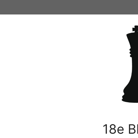
Ga
naar
de
inhoud
18e B