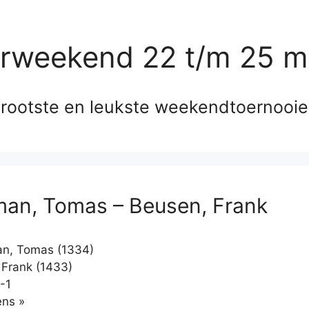
erweekend 22 t/m 25 m
rootste en leukste weekendtoernooi
an, Tomas – Beusen, Frank
n, Tomas (1334)
Frank (1433)
-1
Klikken
ns »