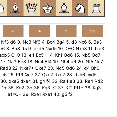
.
Nf3
d6
3.
Nc3
Nf6
4.
Bc4
Bg4
5.
d3
Nc6
6.
Be3
e6
8.
Bb3
d5
9.
exd5
Nxd5
10.
O-O
Nxe3
11.
fxe3
axb3
O-O
13.
e4
Bc5+
14.
Kh1
Qd6
15.
Nb5
Qd7
17.
Na3
Be3
18.
Nc4
Bf4
19.
Nh4
a6
20.
Nf5
Ne7
Rad8
22.
Nxe7+
Qxe7
23.
Nd5
Qd6
24.
d4
Bh6
4
c6
26.
Rf6
Qd7
27.
Qxd7
Rxd7
28.
Rxh6
cxd5
30.
dxe5
dxe4
31.
g4
f4
32.
Ra4
e3
33.
Re4
Rd2
d1+
35.
Kg2
f3+
36.
Kg3
e2
37.
Kf2
Rf1+
38.
Kg3
e1=Q+
39.
Rxe1
Rxe1
40.
g5
f2