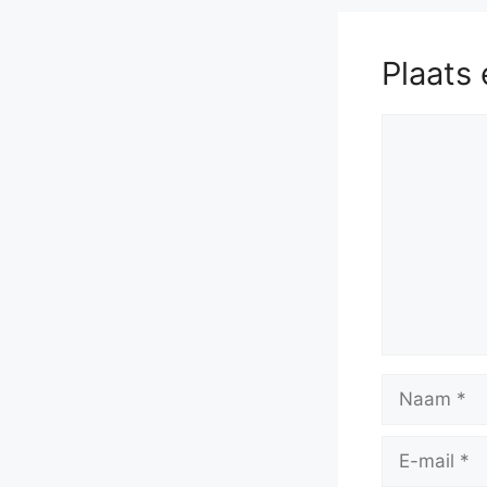
Plaats 
Reactie
Naam
E-
mail