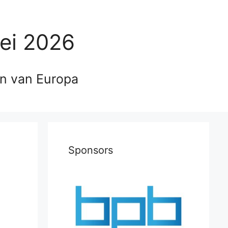
ei 2026
en van Europa
Sponsors