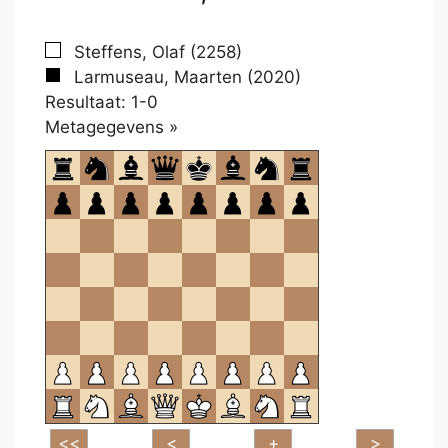
Steffens, Olaf (2258)
Larmuseau, Maarten (2020)
Resultaat: 1-0
Klikken
Metagegevens »
om
te
openen.