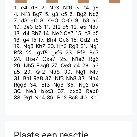
1.
e4
d6
2.
Nc3
Nf6
3.
f4
g6
4.
Nf3
Bg7
5.
g3
c5
6.
Bg2
Nc6
7.
d3
e6
8.
O-O
O-O
9.
h3
a6
10.
Be3
b6
11.
Bf2
d5
12.
e5
Nd7
13.
d4
Bb7
14.
Ne2
Qe7
15.
c3
b5
16.
g4
f5
17.
Bh4
Qe8
18.
Qd2
h6
19.
Ng3
Kh7
20.
Kh2
Rg8
21.
Ng1
Bf8
22.
gxf5
gxf5
23.
Bf3
Be7
24.
Bxe7
Qxe7
25.
N1e2
Rg6
26.
Nh5
Rag8
27.
Qe3
c4
28.
a3
a5
29.
Qf2
Nd8
30.
Ng1
Nf7
31.
Bh1
Ra8
32.
Nf3
Nh8
33.
Nh4
Rgg8
34.
Bf3
Ng6
35.
Ng2
b4
36.
Ne3
bxc3
37.
bxc3
Rab8
38.
Rg1
Nh4
39.
Be2
Bc6
40.
Kh1
Ng6
41.
Bd1
Qh4
42.
Rg3
a4
43.
Ng2
Qd8
44.
Bc2
Rb2
45.
Kh2
Qe7
46.
Kh1
Rgb8
47.
Rxg6
Kxg6
48.
Nh4+
Kf7
49.
Rg1
Qxa3
50.
Qg3
Ke7
51.
Bxf5
exf5
Plaats een reactie
52.
Nxf5+
Kd8
53.
e6
Rb1
54.
e7+