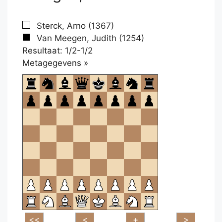
Sterck, Arno (1367)
Van Meegen, Judith (1254)
Resultaat: 1/2-1/2
Klikken
Metagegevens »
om
te
openen.