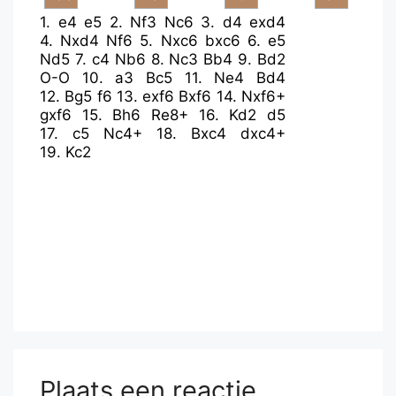
1.
e4
e5
2.
Nf3
Nc6
3.
d4
exd4
4.
Nxd4
Nf6
5.
Nxc6
bxc6
6.
e5
Nd5
7.
c4
Nb6
8.
Nc3
Bb4
9.
Bd2
O-O
10.
a3
Bc5
11.
Ne4
Bd4
12.
Bg5
f6
13.
exf6
Bxf6
14.
Nxf6+
gxf6
15.
Bh6
Re8+
16.
Kd2
d5
17.
c5
Nc4+
18.
Bxc4
dxc4+
19.
Kc2
Plaats een reactie