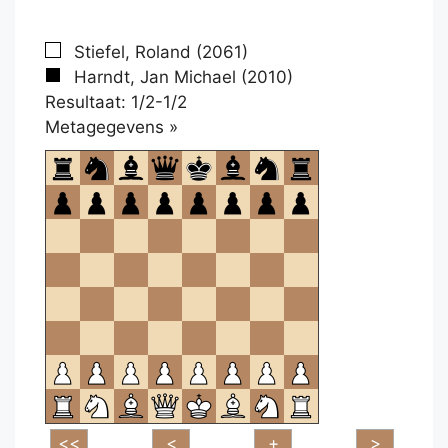
Stiefel, Roland (2061)
Harndt, Jan Michael (2010)
Resultaat: 1/2-1/2
Klikken
Metagegevens »
om
te
openen.