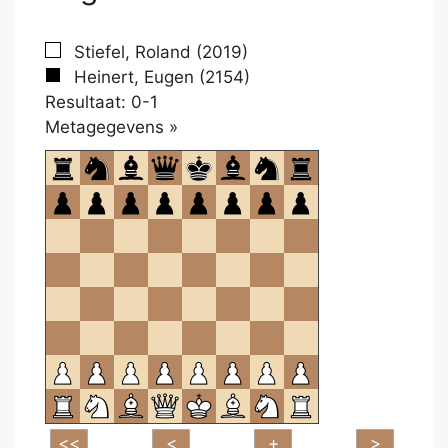
Stiefel, Roland (2019)
Heinert, Eugen (2154)
Resultaat: 0-1
Klikken
Metagegevens »
om
te
openen.