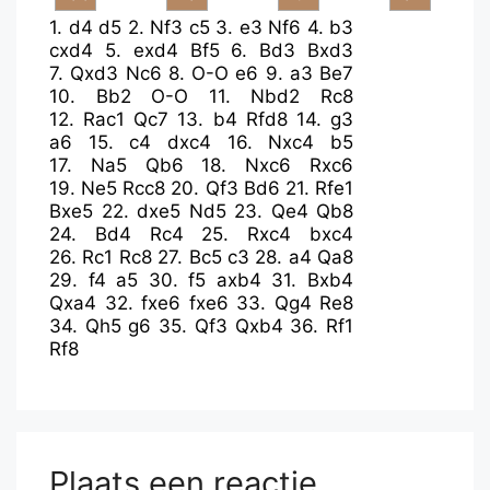
1.
d4
d5
2.
Nf3
c5
3.
e3
Nf6
4.
b3
cxd4
5.
exd4
Bf5
6.
Bd3
Bxd3
7.
Qxd3
Nc6
8.
O-O
e6
9.
a3
Be7
10.
Bb2
O-O
11.
Nbd2
Rc8
12.
Rac1
Qc7
13.
b4
Rfd8
14.
g3
a6
15.
c4
dxc4
16.
Nxc4
b5
17.
Na5
Qb6
18.
Nxc6
Rxc6
19.
Ne5
Rcc8
20.
Qf3
Bd6
21.
Rfe1
Bxe5
22.
dxe5
Nd5
23.
Qe4
Qb8
24.
Bd4
Rc4
25.
Rxc4
bxc4
26.
Rc1
Rc8
27.
Bc5
c3
28.
a4
Qa8
29.
f4
a5
30.
f5
axb4
31.
Bxb4
Qxa4
32.
fxe6
fxe6
33.
Qg4
Re8
34.
Qh5
g6
35.
Qf3
Qxb4
36.
Rf1
Rf8
Plaats een reactie