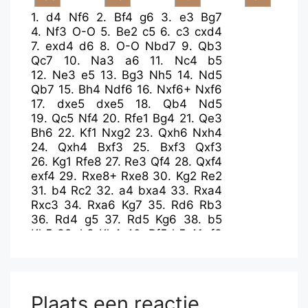
1.
d4
Nf6
2.
Bf4
g6
3.
e3
Bg7
4.
Nf3
O-O
5.
Be2
c5
6.
c3
cxd4
7.
exd4
d6
8.
O-O
Nbd7
9.
Qb3
Qc7
10.
Na3
a6
11.
Nc4
b5
12.
Ne3
e5
13.
Bg3
Nh5
14.
Nd5
Qb7
15.
Bh4
Ndf6
16.
Nxf6+
Nxf6
17.
dxe5
dxe5
18.
Qb4
Nd5
19.
Qc5
Nf4
20.
Rfe1
Bg4
21.
Qe3
Bh6
22.
Kf1
Nxg2
23.
Qxh6
Nxh4
24.
Qxh4
Bxf3
25.
Bxf3
Qxf3
26.
Kg1
Rfe8
27.
Re3
Qf4
28.
Qxf4
exf4
29.
Rxe8+
Rxe8
30.
Kg2
Re2
31.
b4
Rc2
32.
a4
bxa4
33.
Rxa4
Rxc3
34.
Rxa6
Kg7
35.
Rd6
Rb3
36.
Rd4
g5
37.
Rd5
Kg6
38.
b5
Kh5
39.
h3
Kh4
40.
Rf5
h5
41.
f3
Rb2+
42.
Kf1
f6
43.
Rxf6
Rxb5
44.
Rh6
Kxh3
45.
Rxh5+
Kg3
46.
Ke2
Re5+
Plaats een reactie