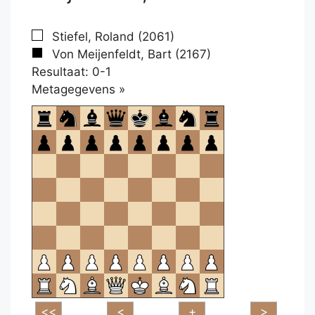
Stiefel, Roland (2061)
Von Meijenfeldt, Bart (2167)
Resultaat: 0-1
Klikken
Metagegevens »
om
te
openen.