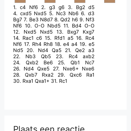
1.
c4
Nf6
2.
g3
g6
3.
Bg2
d5
4.
cxd5
Nxd5
5.
Nc3
Nb6
6.
d3
Bg7
7.
Be3
N8d7
8.
Qd2
h6
9.
Nf3
Nf6
10.
O-O
Nbd5
11.
Bd4
O-O
12.
Nxd5
Nxd5
13.
Bxg7
Kxg7
14.
Rac1
c6
15.
Rfd1
a5
16.
Rc4
Nf6
17.
Rh4
Rh8
18.
e4
a4
19.
e5
Nd5
20.
Nd4
Qa5
21.
Qe2
a3
22.
Nb3
Qb5
23.
Rc4
axb2
24.
Qxb2
Be6
25.
Qb1
Nc7
26.
Nd4
Qxe5
27.
Nxe6+
Nxe6
28.
Qxb7
Rxa2
29.
Qxc6
Ra1
30.
Rxa1
Qxa1+
31.
Rc1
Plaats een reactie