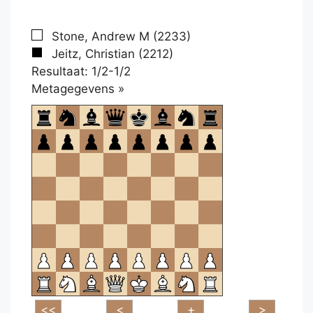
Stone, Andrew M (2233)
Jeitz, Christian (2212)
Resultaat: 1/2-1/2
Klikken
Metagegevens »
om
te
openen.