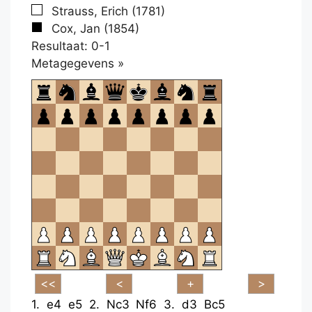
Strauss, Erich (1781)
Cox, Jan (1854)
Resultaat: 0-1
Klikken
Metagegevens »
om
te
openen.
1.
e4
e5
2.
Nc3
Nf6
3.
d3
Bc5