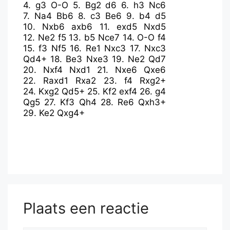
4.
g3
O-O
5.
Bg2
d6
6.
h3
Nc6
7.
Na4
Bb6
8.
c3
Be6
9.
b4
d5
10.
Nxb6
axb6
11.
exd5
Nxd5
12.
Ne2
f5
13.
b5
Nce7
14.
O-O
f4
15.
f3
Nf5
16.
Re1
Nxc3
17.
Nxc3
Qd4+
18.
Be3
Nxe3
19.
Ne2
Qd7
20.
Nxf4
Nxd1
21.
Nxe6
Qxe6
22.
Raxd1
Rxa2
23.
f4
Rxg2+
24.
Kxg2
Qd5+
25.
Kf2
exf4
26.
g4
Qg5
27.
Kf3
Qh4
28.
Re6
Qxh3+
29.
Ke2
Qxg4+
Plaats een reactie