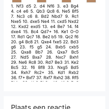
1.
Nf3
d5
2.
d4
Nf6
3.
e3
Bg4
4.
c4
e6
5.
Qb3
Qc8
6.
Ne5
Bf5
7.
Nc3
c6
8.
Bd2
Nbd7
9.
Rc1
Nxe5
10.
dxe5
Ne4
11.
cxd5
Nxd2
12.
Kxd2
exd5
13.
e4
Be7
14.
f4
dxe4
15.
Bc4
Qd7+
16.
Ke1
O-O
17.
Rd1
Qc7
18.
Be2
b5
19.
Qc2
f6
20.
g4
Bc8
21.
Qxe4
fxe5
22.
Bd3
g6
23.
f5
g5
24.
Bxb5
cxb5
25.
Qxa8
Bb7
26.
Qxa7
Bc5
27.
Nd5
Bxa7
28.
Nxc7
Bxh1
29.
Ne6
Rc8
30.
Rd7
Be3
31.
Ke2
Bc5
32.
f6
Bf8
33.
Nxg5
Bd5
34.
Rxh7
Rc2+
35.
Kd1
Rxb2
36.
f7+
Bxf7
37.
Rxf7
Rxh2
38.
Rf5
Rh1+
39.
Kc2
Rh2+
40.
Kb3
Rg2
41.
Ne6
Rg3+
42.
Kc2
Plaats een reactie