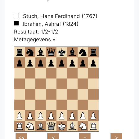
Stuch, Hans Ferdinand (1767)
Ibrahim, Ashraf (1824)
Resultaat: 1/2-1/2
Klikken
Metagegevens »
om
te
openen.