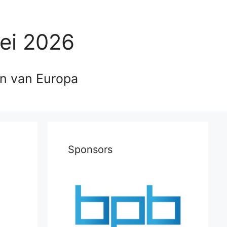
ei 2026
en van Europa
Sponsors