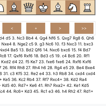
d4
d5
3.
Nc3
Bb4
4.
Qg4
Nf6
5.
Qxg7
Rg8
6.
Qh6
3
Nxe4
8.
Nge2
c5
9.
g3
Nc6
10.
f3
Nxc3
11.
bxc3
Nxd4
Ba5
13.
Bd2
Qf6
14.
Nxc6
bxc6
15.
f4
Bd7
Rc8
17.
Qxf6
Rxf6
18.
Bd3
c5
19.
c4
Bc6
20.
Rf1
.
Kxd2
d4
22.
f5
Ke7
23.
fxe6
fxe6
24.
Rxf6
Kxf6
7
26.
Rf4
Rh8
27.
Rh4
h6
28.
Rg4
e5
29.
Be4
Bxe4
6
31.
c3
Kf5
32.
Re2
e4
33.
h3
Rb8
34.
cxd4
cxd4
+
Ke5
36.
Kc2
Rb4
37.
Rf7
Rxc4+
38.
Kd2
Ra4
+
Kd5
40.
Rd7+
Ke6
41.
Rh7
Rxa2+
42.
Ke1
Kd5
Kc4
44.
Rc6+
Kd3
45.
Rc1
e3
46.
h4
Rh2
47.
Rd1+
Ke4