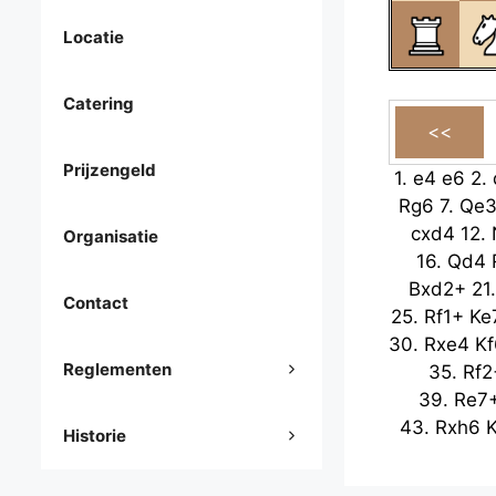
Locatie
Catering
Prijzengeld
1.
e4
e6
2.
Rg6
7.
Qe
cxd4
12.
Organisatie
16.
Qd4
Bxd2+
21
Contact
25.
Rf1+
Ke
30.
Rxe4
Kf
Reglementen
35.
Rf2
39.
Re7
43.
Rxh6
Historie