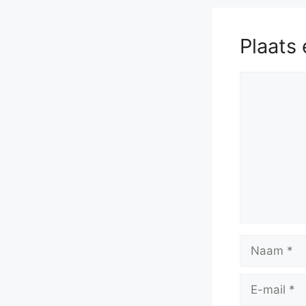
Plaats 
Reactie
Naam
E-
mail