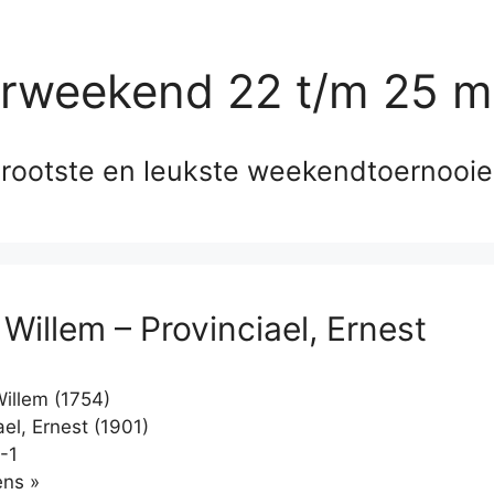
erweekend 22 t/m 25 m
rootste en leukste weekendtoernooi
 Willem – Provinciael, Ernest
Willem (1754)
el, Ernest (1901)
-1
Klikken
ns »