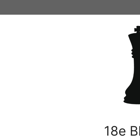
Ga
naar
de
inhoud
18e B