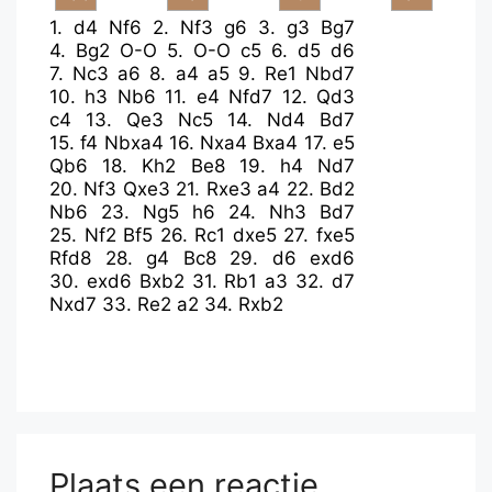
1.
d4
Nf6
2.
Nf3
g6
3.
g3
Bg7
4.
Bg2
O-O
5.
O-O
c5
6.
d5
d6
7.
Nc3
a6
8.
a4
a5
9.
Re1
Nbd7
10.
h3
Nb6
11.
e4
Nfd7
12.
Qd3
c4
13.
Qe3
Nc5
14.
Nd4
Bd7
15.
f4
Nbxa4
16.
Nxa4
Bxa4
17.
e5
Qb6
18.
Kh2
Be8
19.
h4
Nd7
20.
Nf3
Qxe3
21.
Rxe3
a4
22.
Bd2
Nb6
23.
Ng5
h6
24.
Nh3
Bd7
25.
Nf2
Bf5
26.
Rc1
dxe5
27.
fxe5
Rfd8
28.
g4
Bc8
29.
d6
exd6
30.
exd6
Bxb2
31.
Rb1
a3
32.
d7
Nxd7
33.
Re2
a2
34.
Rxb2
Plaats een reactie