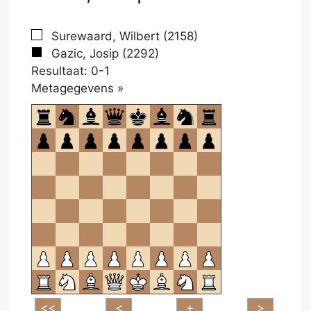
Surewaard, Wilbert (2158)
Gazic, Josip (2292)
Resultaat: 0-1
Klikken
Metagegevens »
om
te
openen.