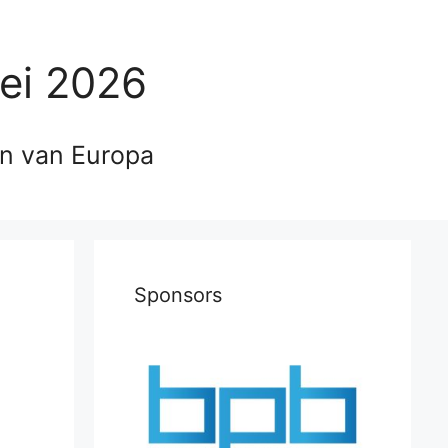
ei 2026
en van Europa
Sponsors