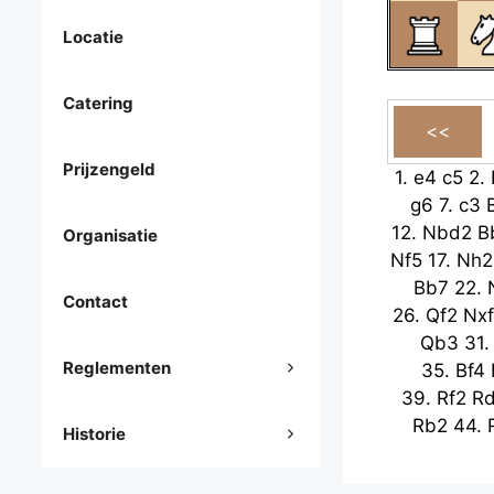
Locatie
Catering
Prijzengeld
1.
e4
c5
2.
g6
7.
c3
12.
Nbd2
B
Organisatie
Nf5
17.
Nh2
Bb7
22.
Contact
26.
Qf2
Nxf
Qb3
31
Reglementen
35.
Bf4
39.
Rf2
R
Rb2
44.
Historie
48.
Kg3
c2
53.
Ba3
a4