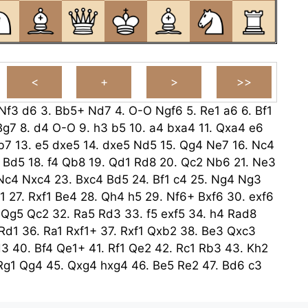
Nf3
d6
3.
Bb5+
Nd7
4.
O-O
Ngf6
5.
Re1
a6
6.
Bf1
Bg7
8.
d4
O-O
9.
h3
b5
10.
a4
bxa4
11.
Qxa4
e6
b7
13.
e5
dxe5
14.
dxe5
Nd5
15.
Qg4
Ne7
16.
Nc4
Bd5
18.
f4
Qb8
19.
Qd1
Rd8
20.
Qc2
Nb6
21.
Ne3
Nc4
Nxc4
23.
Bxc4
Bd5
24.
Bf1
c4
25.
Ng4
Ng3
1
27.
Rxf1
Be4
28.
Qh4
h5
29.
Nf6+
Bxf6
30.
exf6
.
Qg5
Qc2
32.
Ra5
Rd3
33.
f5
exf5
34.
h4
Rad8
Rd1
36.
Ra1
Rxf1+
37.
Rxf1
Qxb2
38.
Be3
Qxc3
d3
40.
Bf4
Qe1+
41.
Rf1
Qe2
42.
Rc1
Rb3
43.
Kh2
Rg1
Qg4
45.
Qxg4
hxg4
46.
Be5
Re2
47.
Bd6
c3
49.
Kf4
Rxg2
50.
Rc1
Rd2
51.
Ba3
Rd1
52.
Bb2
a5
54.
Bb2
Rxc1
55.
Bxc1
Kf8
56.
Kg5
Ke8
57.
Kh6
g3