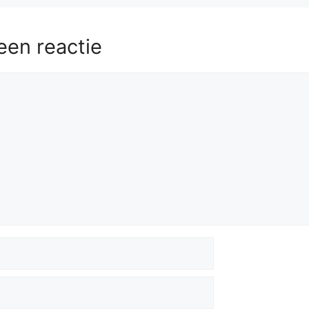
58.
Kg7
g2
59.
Kh8
a3
60.
h5
gxh5
een reactie