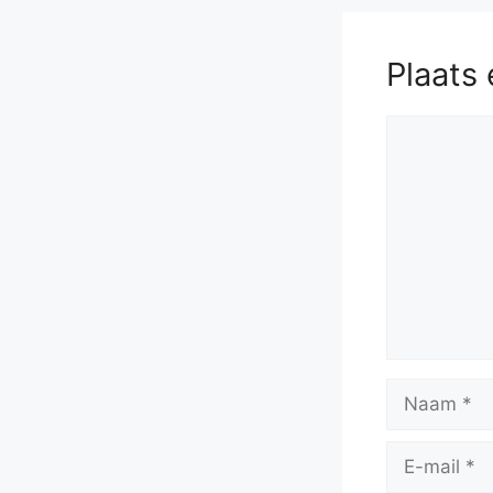
Plaats 
Reactie
Naam
E-
mail