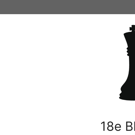
Ga
naar
de
inhoud
18e B