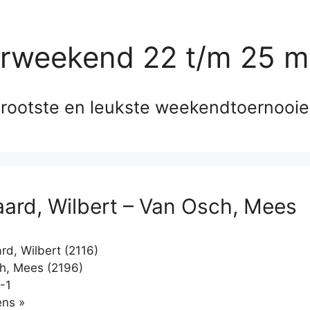
erweekend 22 t/m 25 m
rootste en leukste weekendtoernooi
ard, Wilbert – Van Osch, Mees
d, Wilbert (2116)
h, Mees (2196)
-1
Klikken
ns »