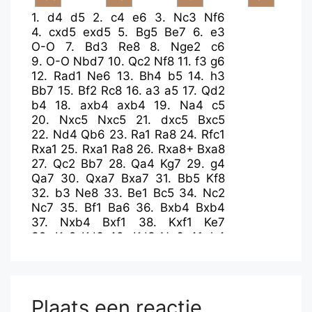
1.
d4
d5
2.
c4
e6
3.
Nc3
Nf6
4.
cxd5
exd5
5.
Bg5
Be7
6.
e3
O-O
7.
Bd3
Re8
8.
Nge2
c6
9.
O-O
Nbd7
10.
Qc2
Nf8
11.
f3
g6
12.
Rad1
Ne6
13.
Bh4
b5
14.
h3
Bb7
15.
Bf2
Rc8
16.
a3
a5
17.
Qd2
b4
18.
axb4
axb4
19.
Na4
c5
20.
Nxc5
Nxc5
21.
dxc5
Bxc5
22.
Nd4
Qb6
23.
Ra1
Ra8
24.
Rfc1
Rxa1
25.
Rxa1
Ra8
26.
Rxa8+
Bxa8
27.
Qc2
Bb7
28.
Qa4
Kg7
29.
g4
Qa7
30.
Qxa7
Bxa7
31.
Bb5
Kf8
32.
b3
Ne8
33.
Be1
Bc5
34.
Nc2
Nc7
35.
Bf1
Ba6
36.
Bxb4
Bxb4
37.
Nxb4
Bxf1
38.
Kxf1
Ke7
39.
Ke2
Kd6
40.
Kd3
Ne6
41.
h4
h5
42.
gxh5
gxh5
43.
Nc2
Nf8
44.
Nd4
Ng6
45.
Nf5+
Ke5
46.
Ng7
Nxh4
47.
f4+
Kd6
48.
Nxh5
Nf5
49.
Nf6
Kc5
Plaats een reactie
50.
Nxd5
Kxd5
51.
e4+
Ke6