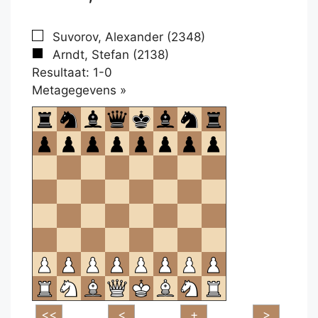
Suvorov, Alexander (2348)
Arndt, Stefan (2138)
Resultaat: 1-0
Klikken
Metagegevens »
om
te
openen.