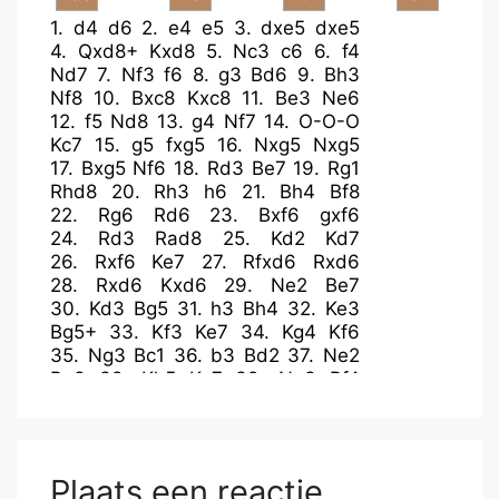
1.
d4
d6
2.
e4
e5
3.
dxe5
dxe5
4.
Qxd8+
Kxd8
5.
Nc3
c6
6.
f4
Nd7
7.
Nf3
f6
8.
g3
Bd6
9.
Bh3
Nf8
10.
Bxc8
Kxc8
11.
Be3
Ne6
12.
f5
Nd8
13.
g4
Nf7
14.
O-O-O
Kc7
15.
g5
fxg5
16.
Nxg5
Nxg5
17.
Bxg5
Nf6
18.
Rd3
Be7
19.
Rg1
Rhd8
20.
Rh3
h6
21.
Bh4
Bf8
22.
Rg6
Rd6
23.
Bxf6
gxf6
24.
Rd3
Rad8
25.
Kd2
Kd7
26.
Rxf6
Ke7
27.
Rfxd6
Rxd6
28.
Rxd6
Kxd6
29.
Ne2
Be7
30.
Kd3
Bg5
31.
h3
Bh4
32.
Ke3
Bg5+
33.
Kf3
Ke7
34.
Kg4
Kf6
35.
Ng3
Bc1
36.
b3
Bd2
37.
Ne2
Be3
38.
Kh5
Kg7
39.
Ng3
Bf4
40.
Kg4
Kf7
41.
Nh5
Bc1
42.
Kf3
Bd2
43.
Ke2
Bg5
44.
Kd3
Bh4
45.
Kc4
Bf2
46.
a4
b6
47.
Kd3
Be1
48.
Ke2
Bh4
49.
Kf3
Be1
50.
Ng3
Plaats een reactie
Kf6
51.
Kg4
Bd2
52.
Ne2
Be3