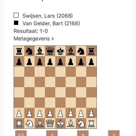
Swijsen, Lars (2068)
Van Gelder, Bart (2166)
Resultaat: 1-0
Klikken
Metagegevens »
om
te
openen.