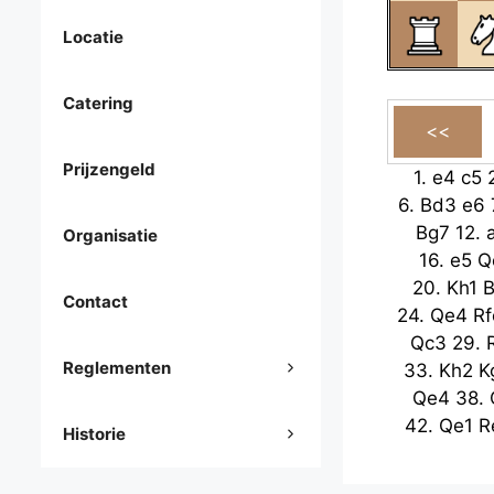
Locatie
Catering
Prijzengeld
1.
e4
c5
6.
Bd3
e6
Bg7
12.
Organisatie
16.
e5
Q
20.
Kh1
B
Contact
24.
Qe4
Rf
Qc3
29.
Reglementen
33.
Kh2
K
Qe4
38.
42.
Qe1
R
Historie
Qb1
47.
51.
Qe2
Qc