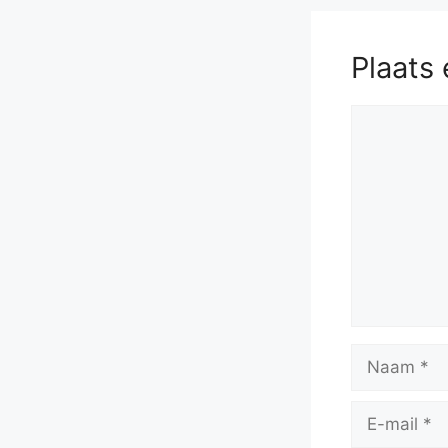
Plaats 
Reactie
Naam
E-
mail