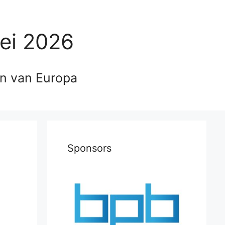
ei 2026
en van Europa
Sponsors