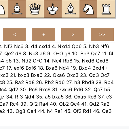
2.
Nf3
Nc6
3.
d4
cxd4
4.
Nxd4
Qb6
5.
Nb3
Nf6
7.
Qe2
d6
8.
Nc3
a6
9.
O-O
g6
10.
Be3
Qc7
11.
f4
a4
b6
13.
Nd2
O-O
14.
Nc4
Rb8
15.
Nxd6
Qxd6
c7
17.
exf6
Bxf6
18.
Bxa6
Nd4
19.
Bxd4
Bxd4+
xc3
21.
bxc3
Bxa6
22.
Qxa6
Qxc3
23.
Qd3
Qc7
c8
25.
Ra2
Rd8
26.
Rb2
Rd6
27.
h3
Rbd8
28.
Rb4
Rc4
Qd2
30.
Rc6
Rxc6
31.
Qxc6
Rd6
32.
Qc7
h5
g7
34.
Rf3
Qd4
35.
a5
bxa5
36.
Qxa5
Rc6
37.
c3
Qa7
Rc4
39.
Qf2
Ra4
40.
Qb2
Qc4
41.
Qd2
Ra2
e2
43.
Qg3
Qe4
44.
h4
Re1
45.
Qf2
Rd1
46.
Qe3
Rh3
Kg8
48.
Qe2
Rh1+
49.
Kg3
Re1
50.
Qd2
Rd1
1
52.
Qe5
Rf1
53.
Qb8+
Kg7
54.
Qe5+
Kh7
55.
Qe4