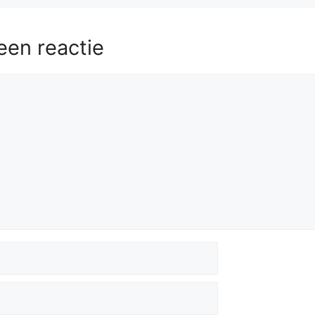
Qxc3+
56.
Kh2
Qf6
57.
Kg3
Qf5
een reactie