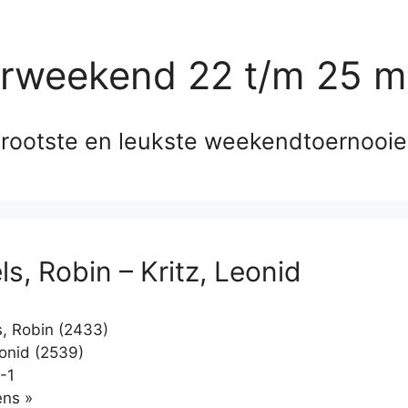
erweekend 22 t/m 25 m
rootste en leukste weekendtoernooi
s, Robin – Kritz, Leonid
, Robin (2433)
eonid (2539)
-1
Klikken
ns »