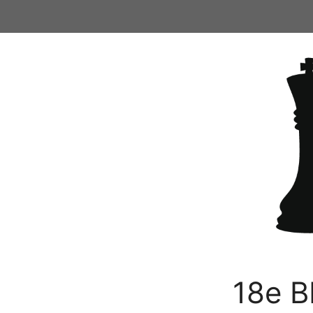
Ga
naar
de
inhoud
18e B