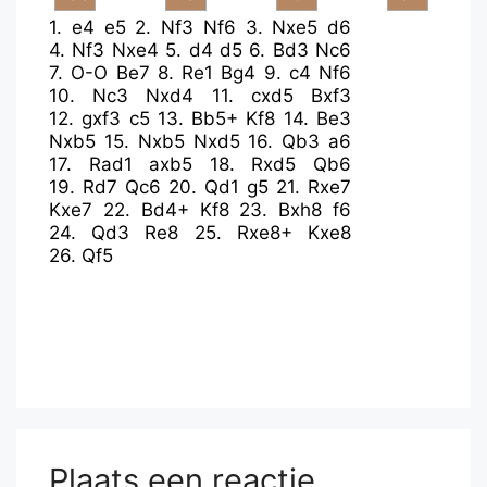
1.
e4
e5
2.
Nf3
Nf6
3.
Nxe5
d6
4.
Nf3
Nxe4
5.
d4
d5
6.
Bd3
Nc6
7.
O-O
Be7
8.
Re1
Bg4
9.
c4
Nf6
10.
Nc3
Nxd4
11.
cxd5
Bxf3
12.
gxf3
c5
13.
Bb5+
Kf8
14.
Be3
Nxb5
15.
Nxb5
Nxd5
16.
Qb3
a6
17.
Rad1
axb5
18.
Rxd5
Qb6
19.
Rd7
Qc6
20.
Qd1
g5
21.
Rxe7
Kxe7
22.
Bd4+
Kf8
23.
Bxh8
f6
24.
Qd3
Re8
25.
Rxe8+
Kxe8
26.
Qf5
Plaats een reactie