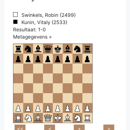
Swinkels, Robin (2499)
Kunin, Vitaly (2533)
Resultaat: 1-0
Klikken
Metagegevens »
om
te
openen.