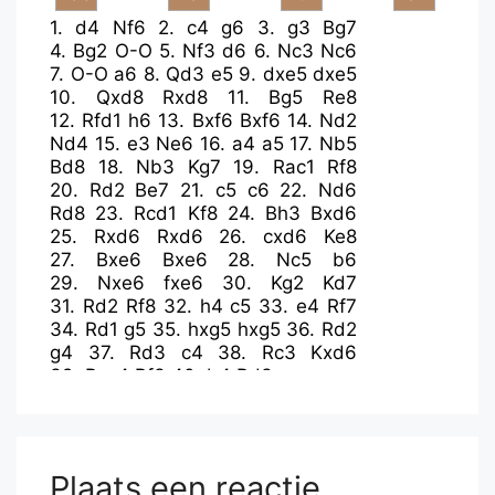
1.
d4
Nf6
2.
c4
g6
3.
g3
Bg7
4.
Bg2
O-O
5.
Nf3
d6
6.
Nc3
Nc6
7.
O-O
a6
8.
Qd3
e5
9.
dxe5
dxe5
10.
Qxd8
Rxd8
11.
Bg5
Re8
12.
Rfd1
h6
13.
Bxf6
Bxf6
14.
Nd2
Nd4
15.
e3
Ne6
16.
a4
a5
17.
Nb5
Bd8
18.
Nb3
Kg7
19.
Rac1
Rf8
20.
Rd2
Be7
21.
c5
c6
22.
Nd6
Rd8
23.
Rcd1
Kf8
24.
Bh3
Bxd6
25.
Rxd6
Rxd6
26.
cxd6
Ke8
27.
Bxe6
Bxe6
28.
Nc5
b6
29.
Nxe6
fxe6
30.
Kg2
Kd7
31.
Rd2
Rf8
32.
h4
c5
33.
e4
Rf7
34.
Rd1
g5
35.
hxg5
hxg5
36.
Rd2
g4
37.
Rd3
c4
38.
Rc3
Kxd6
39.
Rxc4
Rf3
40.
b4
Rd3
Plaats een reactie