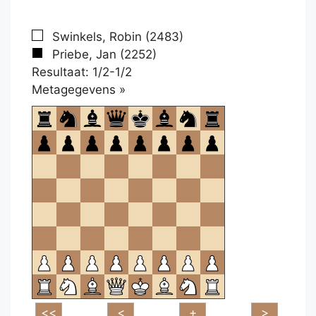
Swinkels, Robin (2483)
Priebe, Jan (2252)
Resultaat: 1/2-1/2
Klikken
Metagegevens »
om
te
openen.