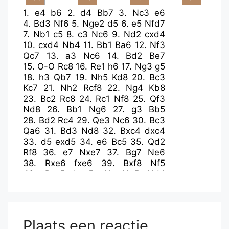
1.
e4
b6
2.
d4
Bb7
3.
Nc3
e6
4.
Bd3
Nf6
5.
Nge2
d5
6.
e5
Nfd7
7.
Nb1
c5
8.
c3
Nc6
9.
Nd2
cxd4
10.
cxd4
Nb4
11.
Bb1
Ba6
12.
Nf3
Qc7
13.
a3
Nc6
14.
Bd2
Be7
15.
O-O
Rc8
16.
Re1
h6
17.
Ng3
g5
18.
h3
Qb7
19.
Nh5
Kd8
20.
Bc3
Kc7
21.
Nh2
Rcf8
22.
Ng4
Kb8
23.
Bc2
Rc8
24.
Rc1
Nf8
25.
Qf3
Nd8
26.
Bb1
Ng6
27.
g3
Bb5
28.
Bd2
Rc4
29.
Qe3
Nc6
30.
Bc3
Qa6
31.
Bd3
Nd8
32.
Bxc4
dxc4
33.
d5
exd5
34.
e6
Bc5
35.
Qd2
Rf8
36.
e7
Nxe7
37.
Bg7
Ne6
38.
Rxe6
fxe6
39.
Bxf8
Nf5
40.
Bxc5
bxc5
41.
Ne5
Nd4
42.
Re1
Qd6
43.
Kg2
Nb3
44.
Qd1
d4
45.
Re4
a5
46.
Nf6
a4
47.
f3
Ka7
48.
Qe1
c3
49.
bxc3
d3
50.
Nc4
Bxc4
51.
Rxc4
Qa6
Plaats een reactie
52.
Re4
d2
53.
Qd1
h5
54.
Re2