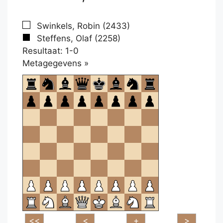
Swinkels, Robin (2433)
Steffens, Olaf (2258)
Resultaat: 1-0
Klikken
Metagegevens »
om
te
openen.