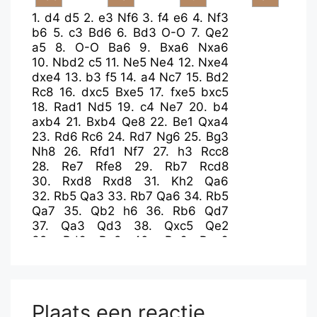
1.
d4
d5
2.
e3
Nf6
3.
f4
e6
4.
Nf3
b6
5.
c3
Bd6
6.
Bd3
O-O
7.
Qe2
a5
8.
O-O
Ba6
9.
Bxa6
Nxa6
10.
Nbd2
c5
11.
Ne5
Ne4
12.
Nxe4
dxe4
13.
b3
f5
14.
a4
Nc7
15.
Bd2
Rc8
16.
dxc5
Bxe5
17.
fxe5
bxc5
18.
Rad1
Nd5
19.
c4
Ne7
20.
b4
axb4
21.
Bxb4
Qe8
22.
Be1
Qxa4
23.
Rd6
Rc6
24.
Rd7
Ng6
25.
Bg3
Nh8
26.
Rfd1
Nf7
27.
h3
Rcc8
28.
Re7
Rfe8
29.
Rb7
Rcd8
30.
Rxd8
Rxd8
31.
Kh2
Qa6
32.
Rb5
Qa3
33.
Rb7
Qa6
34.
Rb5
Qa7
35.
Qb2
h6
36.
Rb6
Qd7
37.
Qa3
Qd3
38.
Qxc5
Qe2
39.
Rd6
Ra8
40.
Ra6
Rxa6
41.
Qc8+
Kh7
42.
Qxa6
Ng5
43.
h4
Nf3
44.
Kh3
Qf1
45.
Bh2
Qh1
46.
gxf3
Qf1
Plaats een reactie