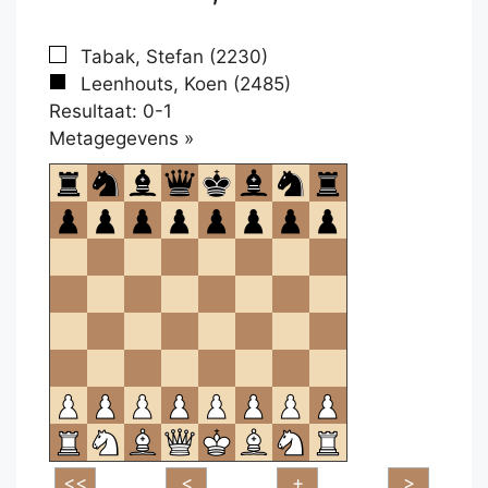
Tabak, Stefan (2230)
Leenhouts, Koen (2485)
Resultaat: 0-1
Klikken
Metagegevens »
om
te
openen.