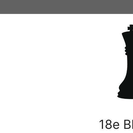
Ga
naar
de
inhoud
18e B