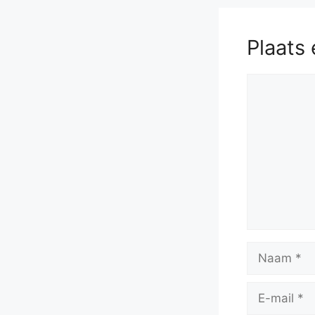
Plaats 
Reactie
Naam
E-
mail