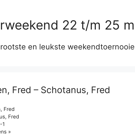
erweekend 22 t/m 25 m
rootste en leukste weekendtoernooi
, Fred – Schotanus, Fred
 Fred
us, Fred
-1
Klikken
ns »