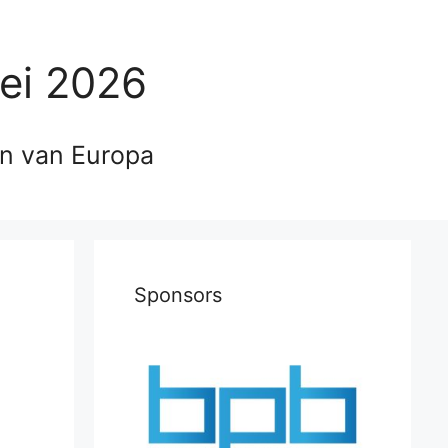
ei 2026
en van Europa
Sponsors