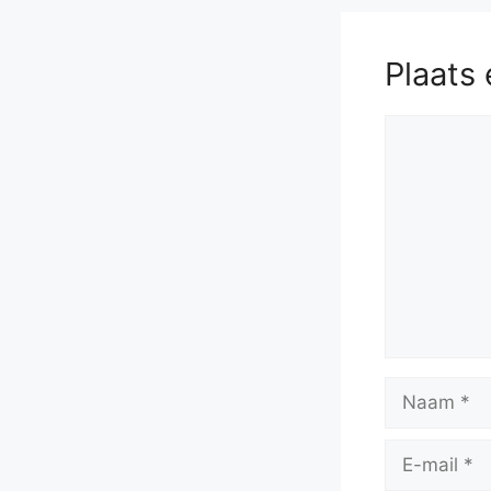
Plaats 
Reactie
Naam
E-
mail