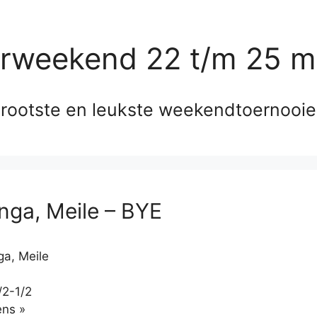
erweekend 22 t/m 25 m
rootste en leukste weekendtoernooi
ga, Meile – BYE
a, Meile
/2-1/2
Klikken
ns »