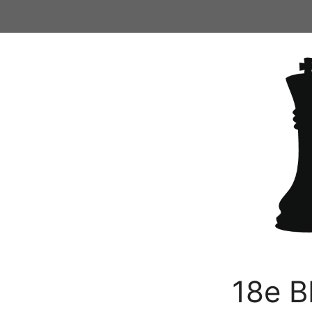
Ga
naar
de
inhoud
18e B