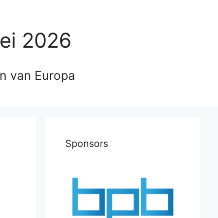
ei 2026
en van Europa
Sponsors