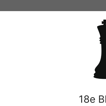
Ga
naar
de
inhoud
18e B