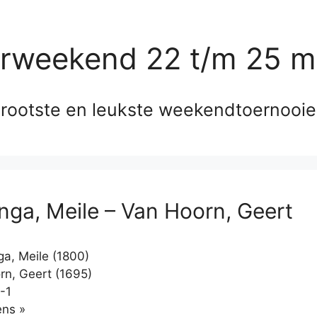
erweekend 22 t/m 25 m
rootste en leukste weekendtoernooi
ga, Meile – Van Hoorn, Geert
, Meile (1800)
n, Geert (1695)
-1
Klikken
ns »