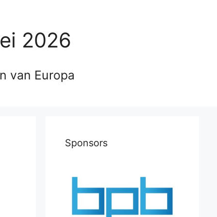
ei 2026
en van Europa
Sponsors