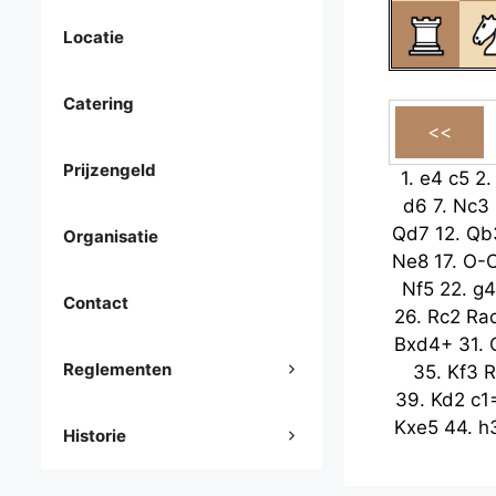
Locatie
Catering
Prijzengeld
1.
e4
c5
2
d6
7.
Nc3
Qd7
12.
Qb
Organisatie
Ne8
17.
O-
Nf5
22.
g4
Contact
26.
Rc2
Ra
Bxd4+
31.
Reglementen
35.
Kf3
R
39.
Kd2
c1
Kxe5
44.
h
Historie
49.
Kd3
b