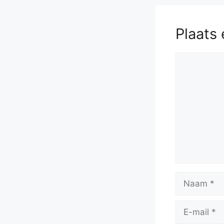
Plaats 
Reactie
Naam
E-
mail