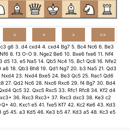
.
c3
g6
3.
d4
cxd4
4.
cxd4
Bg7
5.
Bc4
Nc6
6.
Be3
Nf6
8.
f3
O-O
9.
Nge2
Be6
10.
Bxe6
fxe6
11.
Nf4
3
d5
13.
e5
Na5
14.
Qb5
Nc4
15.
Bc1
Qc8
16.
Nfe2
O
a6
18.
Qb3
Bh8
19.
Qd1
Ng7
20.
b3
Na5
21.
Qd3
Nxd4
23.
Nxd4
Bxe5
24.
Be3
Qc5
25.
Rac1
Qd6
c8
27.
Qd2
Nc6
28.
Nxc6
Rxc6
29.
f4
Bg7
30.
Bd4
Qxd4
Qc5
32.
Qxc5
Rxc5
33.
Rfc1
Rfc8
34.
Kf2
d4
xc3+
36.
Rxc3
Rxc3+
37.
Rxc3
dxc3
38.
Ke3
c2
=Q+
40.
Kxc1
e5
41.
fxe5
Kf7
42.
Kc2
Ke6
43.
Kd3
3
g5
45.
a3
Kd5
46.
Ke3
b5
47.
Kd3
a5
48.
Kc3
e5
4
50.
a4
e4+
51.
Ke3
Ke5
52.
Kf2
Kf4
53.
Ke2
e3