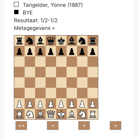
Tangelder, Yonne (1887)
BYE
Resultaat: 1/2-1/2
Klikken
Metagegevens »
om
te
openen.