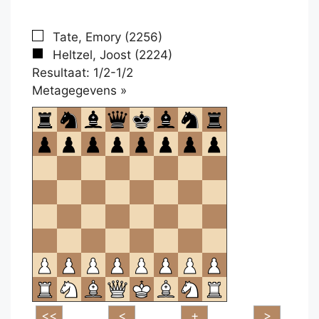
Tate, Emory (2256)
Heltzel, Joost (2224)
Resultaat: 1/2-1/2
Klikken
Metagegevens »
om
te
openen.