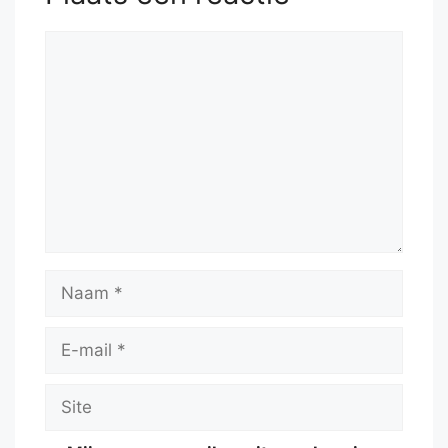
53.
Kf1
h6
.....
Reactie
Naam
E-
mail
Site