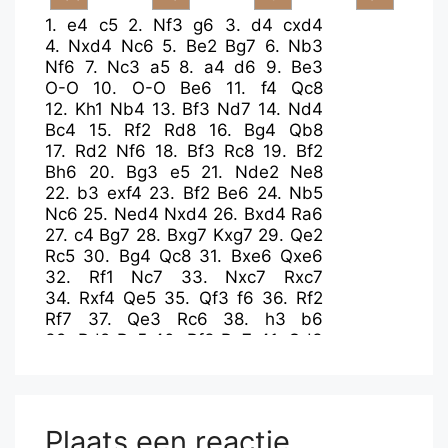
1.
e4
c5
2.
Nf3
g6
3.
d4
cxd4
4.
Nxd4
Nc6
5.
Be2
Bg7
6.
Nb3
Nf6
7.
Nc3
a5
8.
a4
d6
9.
Be3
O-O
10.
O-O
Be6
11.
f4
Qc8
12.
Kh1
Nb4
13.
Bf3
Nd7
14.
Nd4
Bc4
15.
Rf2
Rd8
16.
Bg4
Qb8
17.
Rd2
Nf6
18.
Bf3
Rc8
19.
Bf2
Bh6
20.
Bg3
e5
21.
Nde2
Ne8
22.
b3
exf4
23.
Bf2
Be6
24.
Nb5
Nc6
25.
Ned4
Nxd4
26.
Bxd4
Ra6
27.
c4
Bg7
28.
Bxg7
Kxg7
29.
Qe2
Rc5
30.
Bg4
Qc8
31.
Bxe6
Qxe6
32.
Rf1
Nc7
33.
Nxc7
Rxc7
34.
Rxf4
Qe5
35.
Qf3
f6
36.
Rf2
Rf7
37.
Qe3
Rc6
38.
h3
b6
39.
Rd2
Rc5
40.
Rf3
Re7
41.
Qd3
Re6
42.
Re3
Qa1+
43.
Rd1
Qe5
44.
Re2
Rc7
45.
Ree1
Rce7
46.
Qe3
Qc5
47.
Qf4
f5
48.
Rf1
Rxe4
49.
Qxd6
Qxd6
50.
Rxd6
Plaats een reactie
R4e6
51.
Rfd1
Kf6
52.
Kg1
g5