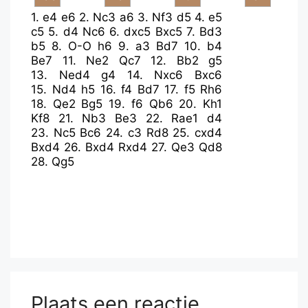
1.
e4
e6
2.
Nc3
a6
3.
Nf3
d5
4.
e5
c5
5.
d4
Nc6
6.
dxc5
Bxc5
7.
Bd3
b5
8.
O-O
h6
9.
a3
Bd7
10.
b4
Be7
11.
Ne2
Qc7
12.
Bb2
g5
13.
Ned4
g4
14.
Nxc6
Bxc6
15.
Nd4
h5
16.
f4
Bd7
17.
f5
Rh6
18.
Qe2
Bg5
19.
f6
Qb6
20.
Kh1
Kf8
21.
Nb3
Be3
22.
Rae1
d4
23.
Nc5
Bc6
24.
c3
Rd8
25.
cxd4
Bxd4
26.
Bxd4
Rxd4
27.
Qe3
Qd8
28.
Qg5
Plaats een reactie