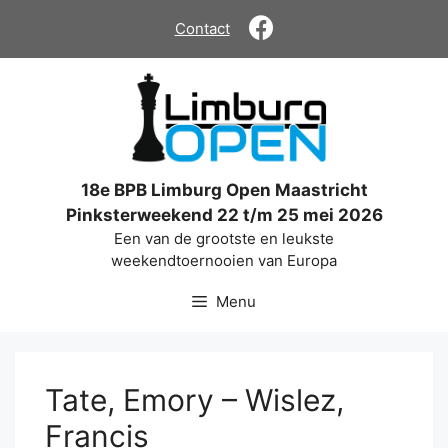
Ga
Contact
naar
de
inhoud
18e BPB Limburg Open Maastricht
Pinksterweekend 22 t/m 25 mei 2026
Een van de grootste en leukste
weekendtoernooien van Europa
Menu
Tate, Emory – Wislez,
Francis