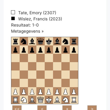
Tate, Emory (2307)
Wislez, Francis (2023)
Resultaat: 1-0
Klikken
Metagegevens »
om
te
openen.