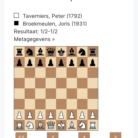
Taverniers, Peter (1792)
Broekmeulen, Joris (1931)
Resultaat: 1/2-1/2
Klikken
Metagegevens »
om
te
openen.