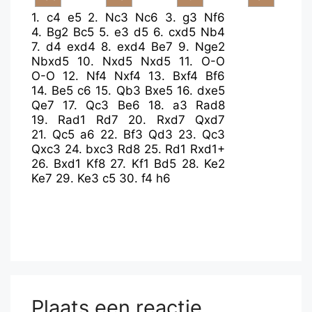
1.
c4
e5
2.
Nc3
Nc6
3.
g3
Nf6
4.
Bg2
Bc5
5.
e3
d5
6.
cxd5
Nb4
7.
d4
exd4
8.
exd4
Be7
9.
Nge2
Nbxd5
10.
Nxd5
Nxd5
11.
O-O
O-O
12.
Nf4
Nxf4
13.
Bxf4
Bf6
14.
Be5
c6
15.
Qb3
Bxe5
16.
dxe5
Qe7
17.
Qc3
Be6
18.
a3
Rad8
19.
Rad1
Rd7
20.
Rxd7
Qxd7
21.
Qc5
a6
22.
Bf3
Qd3
23.
Qc3
Qxc3
24.
bxc3
Rd8
25.
Rd1
Rxd1+
26.
Bxd1
Kf8
27.
Kf1
Bd5
28.
Ke2
Ke7
29.
Ke3
c5
30.
f4
h6
Plaats een reactie