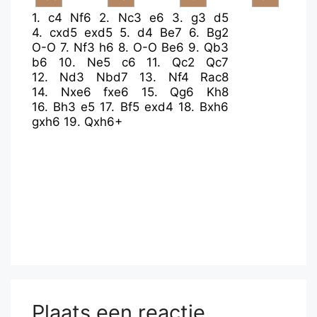
1.
c4
Nf6
2.
Nc3
e6
3.
g3
d5
4.
cxd5
exd5
5.
d4
Be7
6.
Bg2
O-O
7.
Nf3
h6
8.
O-O
Be6
9.
Qb3
b6
10.
Ne5
c6
11.
Qc2
Qc7
12.
Nd3
Nbd7
13.
Nf4
Rac8
14.
Nxe6
fxe6
15.
Qg6
Kh8
16.
Bh3
e5
17.
Bf5
exd4
18.
Bxh6
gxh6
19.
Qxh6+
Plaats een reactie