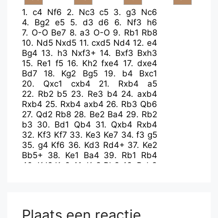
1.
c4
Nf6
2.
Nc3
c5
3.
g3
Nc6
4.
Bg2
e5
5.
d3
d6
6.
Nf3
h6
7.
O-O
Be7
8.
a3
O-O
9.
Rb1
Rb8
10.
Nd5
Nxd5
11.
cxd5
Nd4
12.
e4
Bg4
13.
h3
Nxf3+
14.
Bxf3
Bxh3
15.
Re1
f5
16.
Kh2
fxe4
17.
dxe4
Bd7
18.
Kg2
Bg5
19.
b4
Bxc1
20.
Qxc1
cxb4
21.
Rxb4
a5
22.
Rb2
b5
23.
Re3
b4
24.
axb4
Rxb4
25.
Rxb4
axb4
26.
Rb3
Qb6
27.
Qd2
Rb8
28.
Be2
Ba4
29.
Rb2
b3
30.
Bd1
Qb4
31.
Qxb4
Rxb4
32.
Kf3
Kf7
33.
Ke3
Ke7
34.
f3
g5
35.
g4
Kf6
36.
Kd3
Rd4+
37.
Ke2
Bb5+
38.
Ke1
Ba4
39.
Rb1
Rb4
40.
Kd2
Kg6
41.
Kc3
Rb8
42.
Bxb3
Rxb3+
43.
Rxb3
Bxb3
44.
Kxb3
h5
45.
gxh5+
Kxh5
46.
Kb4
g4
47.
fxg4+
Kxg4
48.
Kb5
Kf4
49.
Kc6
Kxe4
50.
Kxd6
Kf4
Plaats een reactie
51.
Kc7
e4
52.
d6
e3
53.
d7
e2