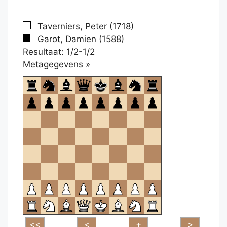
Taverniers, Peter (1718)
Garot, Damien (1588)
Resultaat: 1/2-1/2
Klikken
Metagegevens »
om
te
openen.