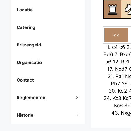
Locatie
Catering
Prijzengeld
1.
c4
c6
2
Bd6
7.
Bxd
a6
12.
Rc1
Organisatie
17.
Nxd7
21.
Ra1
N
Contact
Rb7
26.
30.
Kd2
Reglementen
34.
Kc3
Kd
Kc6
39
43.
Nxg
Historie