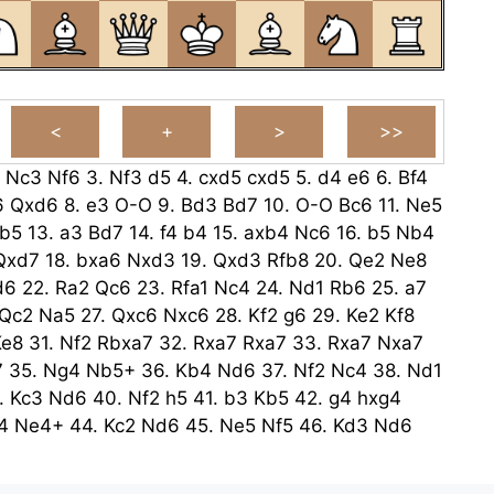
.
Nc3
Nf6
3.
Nf3
d5
4.
cxd5
cxd5
5.
d4
e6
6.
Bf4
6
Qxd6
8.
e3
O-O
9.
Bd3
Bd7
10.
O-O
Bc6
11.
Ne5
b5
13.
a3
Bd7
14.
f4
b4
15.
axb4
Nc6
16.
b5
Nb4
Qxd7
18.
bxa6
Nxd3
19.
Qxd3
Rfb8
20.
Qe2
Ne8
d6
22.
Ra2
Qc6
23.
Rfa1
Nc4
24.
Nd1
Rb6
25.
a7
Qc2
Na5
27.
Qxc6
Nxc6
28.
Kf2
g6
29.
Ke2
Kf8
Ke8
31.
Nf2
Rbxa7
32.
Rxa7
Rxa7
33.
Rxa7
Nxa7
7
35.
Ng4
Nb5+
36.
Kb4
Nd6
37.
Nf2
Nc4
38.
Nd1
.
Kc3
Nd6
40.
Nf2
h5
41.
b3
Kb5
42.
g4
hxg4
4
Ne4+
44.
Kc2
Nd6
45.
Ne5
Nf5
46.
Kd3
Nd6
47.
Kc2
Kb4
48.
Kb2
Ka5
49.
Kc2