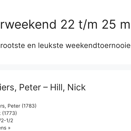
erweekend 22 t/m 25 m
rootste en leukste weekendtoernooi
ers, Peter – Hill, Nick
rs, Peter (1783)
k (1773)
/2-1/2
Klikken
ns »