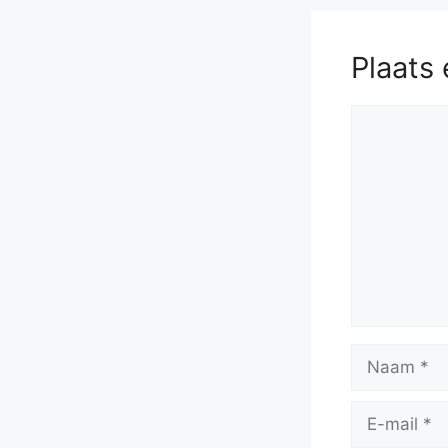
Plaats 
Reactie
Naam
E-
mail