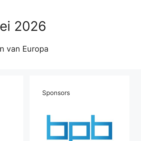
ei 2026
en van Europa
Sponsors