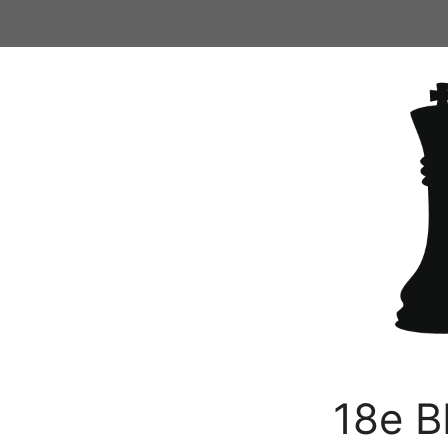
Ga
naar
de
inhoud
18e B