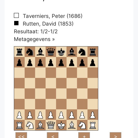
Taverniers, Peter (1686)
Rutten, David (1853)
Resultaat: 1/2-1/2
Klikken
Metagegevens »
om
te
openen.