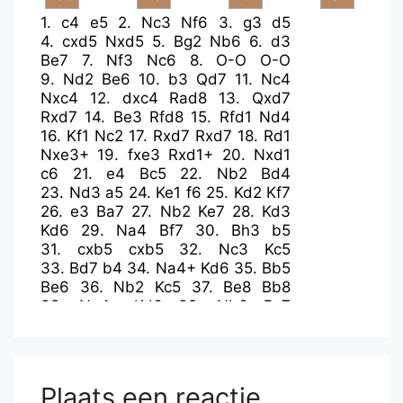
1.
c4
e5
2.
Nc3
Nf6
3.
g3
d5
4.
cxd5
Nxd5
5.
Bg2
Nb6
6.
d3
Be7
7.
Nf3
Nc6
8.
O-O
O-O
9.
Nd2
Be6
10.
b3
Qd7
11.
Nc4
Nxc4
12.
dxc4
Rad8
13.
Qxd7
Rxd7
14.
Be3
Rfd8
15.
Rfd1
Nd4
16.
Kf1
Nc2
17.
Rxd7
Rxd7
18.
Rd1
Nxe3+
19.
fxe3
Rxd1+
20.
Nxd1
c6
21.
e4
Bc5
22.
Nb2
Bd4
23.
Nd3
a5
24.
Ke1
f6
25.
Kd2
Kf7
26.
e3
Ba7
27.
Nb2
Ke7
28.
Kd3
Kd6
29.
Na4
Bf7
30.
Bh3
b5
31.
cxb5
cxb5
32.
Nc3
Kc5
33.
Bd7
b4
34.
Na4+
Kd6
35.
Bb5
Be6
36.
Nb2
Kc5
37.
Be8
Bb8
38.
Na4+
Kd6
39.
Nb6
Bc7
40.
Nc4+
Kc5
41.
Nb2
Bh3
42.
Bf7
Bf1+
43.
Kd2
Bb5
44.
Bg8
h6
45.
Bf7
Plaats een reactie