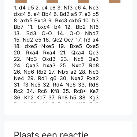
1.
d4
d5
2.
c4
c6
3.
Nf3
e6
4.
Nc3
dxc4
5.
a4
Bb4
6.
Bd2
a5
7.
e3
b5
8.
axb5
Bxc3
9.
Bxc3
cxb5
10.
b3
Bb7
11.
bxc4
b4
12.
Bb2
Nf6
13.
Bd3
O-O
14.
O-O
Nbd7
15.
Nd2
e5
16.
Qc2
Qc7
17.
h3
a4
18.
dxe5
Nxe5
19.
Bxe5
Qxe5
20.
Rxa4
Rxa4
21.
Qxa4
Qc3
22.
Nb3
Qxd3
23.
Nc5
Qa3
24.
Qxa3
bxa3
25.
Nxb7
Rb8
26.
Nd6
Rb2
27.
Nb5
a2
28.
Nc3
Ne4
29.
Rd1
g6
30.
Nxa2
Rxa2
31.
f3
Nc5
32.
Rd4
Ne6
33.
Rd6
Rc2
34.
Rc6
Kf8
35.
Rc8+
Ke7
36.
Kh2
Kd7
37.
Rh8
h5
38.
Kg3
Rxc4
39.
f4
Rc5
40.
Kf3
Rc8
41.
Rxc8
Kxc8
42.
g4
hxg4+
43.
hxg4
Kd7
44.
f5
gxf5
45.
gxf5
Ng7
46.
Kf4
f6
47.
Ke4
Kd6
48.
Kf4
Kd5
49.
e4+
Kd4
50.
Kf3
Plaats een reactie
Nh5
51.
e5
fxe5
52.
Kg4
Nf6+