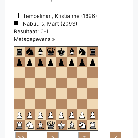
Tempelman, Kristianne (1896)
Nabuurs, Mart (2093)
Resultaat: 0-1
Klikken
Metagegevens »
om
te
openen.