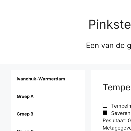
Pinkst
Een van de g
Ivanchuk-Warmerdam
Tempel
Groep A
Tempelma
Severens
Groep B
Resultaat: 0
Metagegeve