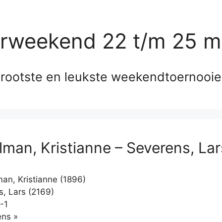
erweekend 22 t/m 25 m
rootste en leukste weekendtoernooi
man, Kristianne – Severens, Lar
n, Kristianne (1896)
, Lars (2169)
-1
Klikken
ns »