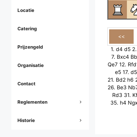
Locatie
Catering
Prijzengeld
1.
d4
d5
2
7.
Bxc4
B
Qe7
12.
Rfd
Organisatie
e5
17.
d5
21.
Bd2
h6
Contact
26.
Be3
Nb
Rd3
31.
K
Reglementen
35.
h4
Ng
Historie