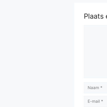
Plaats 
Reactie
Naam
E-
mail