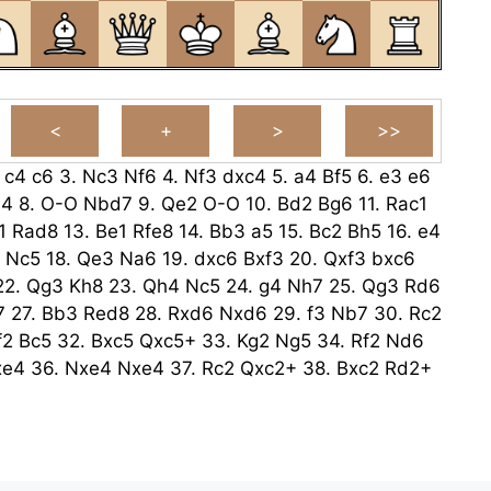
.
c4
c6
3.
Nc3
Nf6
4.
Nf3
dxc4
5.
a4
Bf5
6.
e3
e6
b4
8.
O-O
Nbd7
9.
Qe2
O-O
10.
Bd2
Bg6
11.
Rac1
1
Rad8
13.
Be1
Rfe8
14.
Bb3
a5
15.
Bc2
Bh5
16.
e4
Nc5
18.
Qe3
Na6
19.
dxc6
Bxf3
20.
Qxf3
bxc6
22.
Qg3
Kh8
23.
Qh4
Nc5
24.
g4
Nh7
25.
Qg3
Rd6
7
27.
Bb3
Red8
28.
Rxd6
Nxd6
29.
f3
Nb7
30.
Rc2
f2
Bc5
32.
Bxc5
Qxc5+
33.
Kg2
Ng5
34.
Rf2
Nd6
xe4
36.
Nxe4
Nxe4
37.
Rc2
Qxc2+
38.
Bxc2
Rd2+