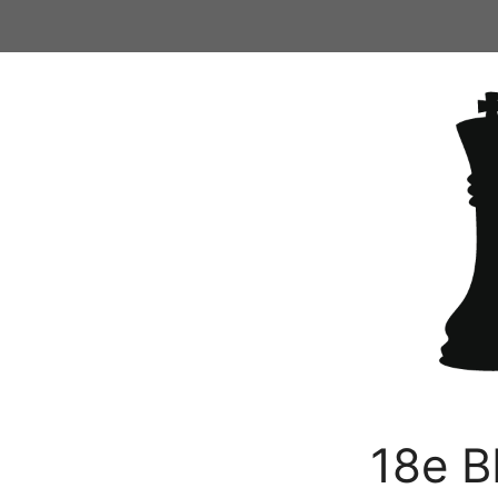
Ga
naar
de
inhoud
18e B